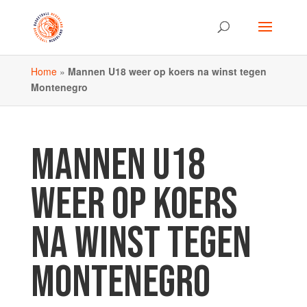
Home
»
Mannen U18 weer op koers na winst tegen
Montenegro
MANNEN U18
WEER OP KOERS
NA WINST TEGEN
MONTENEGRO