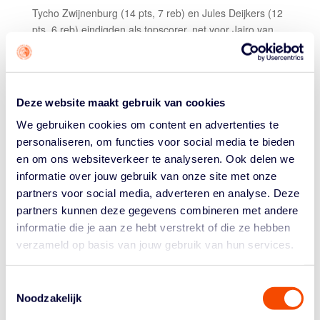
Tycho Zwijnenburg (14 pts, 7 reb) en Jules Deijkers (12
pts, 6 reb) eindigden als topscorer, net voor Jairo van
den Berg met 11 en 7. Nederland schoot een aardige 46
procent van z’n fieldgoals raak en dwong af dat
Montenegro maar 37.5 procent raak gooide.
ALLE 12 OP DE SHEET
Deze website maakt gebruik van cookies
We gebruiken cookies om content en advertenties te
“Deze was belangrijk voor ons”, aldus coach Matthew
personaliseren, om functies voor social media te bieden
Otten na de wedstrijd. “We moesten in onze
comfort
en om ons websiteverkeer te analyseren. Ook delen we
zone
komen, doen wat we kunnen doen.” Volgens Otten
informatie over jouw gebruik van onze site met onze
was deze wedstrijd een kwestie van ‘terug achter het
partners voor social media, adverteren en analyse. Deze
stuur kruipen’: “We controleerden de wedstrijd in elk
partners kunnen deze gegevens combineren met andere
facet van het spel.”
informatie die je aan ze hebt verstrekt of die ze hebben
Otten complimenteert zijn
big guys
en met name Kiron
verzameld op basis van jouw gebruik van hun services.
Issidorides. Qua stats (7 minuten, 0 punten) sprong
Kiron niet uit de boxscore, maar: “In die gelimiteerde
Toestemmingsselectie
minuten vertraagde hij ze echt.” Ook de andere grote
Noodzakelijk
jongens deden wat dat betreft hun taak. “Sowieso: alle