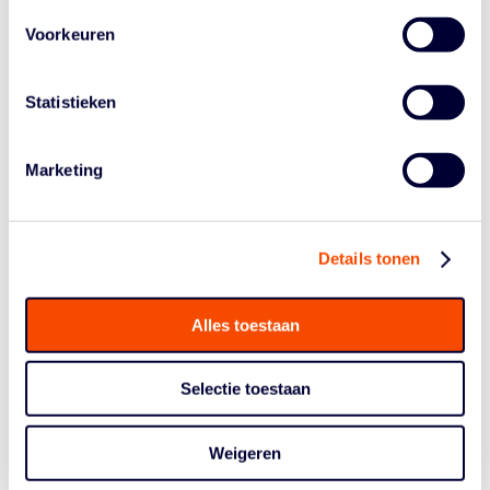
12 jongens staan op de sheet. Dat maakt een coach blij.
Vanaf nu is elke wedstrijd een kampioenschapswedstrijd
Voorkeuren
voor ons. We moeten ons niet te veel op de stand
focussen en dan hebben we nog steeds kans op onze
groep.”
Statistieken
Dinsdag om 18.30 uur spelen de jongens tegen
Roemenië.
De livestream vind je hier
. Reden om te
Marketing
kijken? Nederland speelt als het op dreef is snel,
spectaculair basketball. Check deze dish & dunk van
Troy Coenradie en Yannick Pinas!
Details tonen
https://youtu.be/6vxM4E2CnHM?t=2858
Alles toestaan
Selectie toestaan
Weigeren