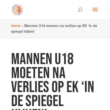
Home
»
Mannen U18 moeten na verlies op EK ‘in de
spiegel kijken’
MANNEN U18
MOETEN NA
VERLIES OP EK ‘IN
DE SPIEGEL