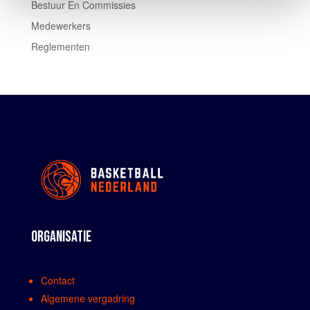
Bestuur En Commissies
Medewerkers
Reglementen
ORGANISATIE
Contact
Algemene vergadring