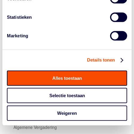
Nederland speelt vandaag, woensdag 31 juli, om 13.30
uur tegen Bulgarije. Als Nederland wint, en Montenegro
Statistieken
wint later vandaag van Roemenië, dan hebben alle
teams in de poule twee wedstrijden gewonnen en twee
Marketing
verloren. Onderlinge tiebreakers bepalen dan wie de
kwartfinales halen.
Klik hier voor de livestream van Nederland – Bulgarije
.
Details tonen
Alles toestaan
Selectie toestaan
Weigeren
Historie
Algemene Vergadering