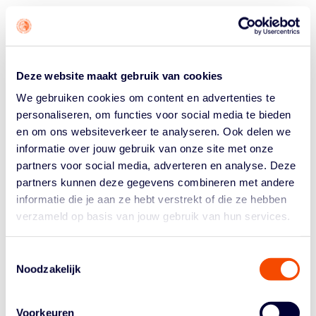
Roemenië schoot minder dan 30 procent van zijn
fieldgoals raak en won. Dat lukte door een enorm
slechte prestatie vanaf de vrijeworplijn bij de
Nederlanders. Oranje schoot namelijk slechts 10/29
freebies raak en Roemenië 15 op 16. Niet één
Deze website maakt gebruik van cookies
Nederlandse speler wist 10 punten of meer te scoren.
We gebruiken cookies om content en advertenties te
personaliseren, om functies voor social media te bieden
“We moeten eens goed in de spiegel naar onszelf kijken
en om ons websiteverkeer te analyseren. Ook delen we
na dit verlies”, aldus een teleurgestelde coach Otten na
informatie over jouw gebruik van onze site met onze
de wedstrijd. “We zijn het snelste team in de groep maar
partners voor social media, adverteren en analyse. Deze
scoren niet één punt uit een fast break, in de eerste
helft.”
partners kunnen deze gegevens combineren met andere
informatie die je aan ze hebt verstrekt of die ze hebben
NOG VEEL BASKETBALL TE SPELEN
verzameld op basis van jouw gebruik van hun services.
Hij zegt dat het team het Roemeens playbook kende en
wist hoe het ertegen moest verdedigen. “Maar we
Toestemmingsselectie
wagen niet gedisciplineerd in onze uitvoering, in offense
Noodzakelijk
én defense.” Het verlies is moeilijk te slikken zegt hij,
“maar we moeten blijven werken. Er is nog veel
Voorkeuren
basketball te spelen.”