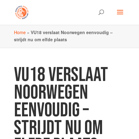
Home
»
VU18 verslaat Noorwegen eenvoudig –
strijdt nu om elfde plaats
VU18 VERSLAAT
NOORWEGEN
EENVOUDIG –
STRIJDT NU OM