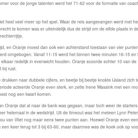
 zomer voor de jonge talenten werd het 71-62 voor de formatie van coac
 niet heel veel meer op het spel. Waar de reis aangevangen werd met he
terecht te komen was er uiteindelijk dus de strijd om de elfde plaats in d
echterrijtje.
ijd, en Oranje moest dan ook een achterstand toestaan van vier punte
 werd omgebogen. Vanaf 11-15 werd het binnen twee minuten 16-15 en 
lkaar redelijk in evenwicht houden. Oranje scoorde echter 10 van de
 bij rust.
 drukken naar dubbele cijfers, en beetje bij beetje knokte IJsland zich 
 periode acteerde Oranje even sterk, en zette Irene Wassink met een mo
oest nog een kwart komen.
dan Oranje dat al naar de bank was gegaan, maar toch weer de starters
eer helemaal in de wedstrijd. Uit de timeout was het meteen Lynn Pete
lou van Vliet nog maar eens twee punten aan. Hoewel Oranje even een
g een keer terug tot 3 bij 63-60, maar daarmee was de koek ook op voo