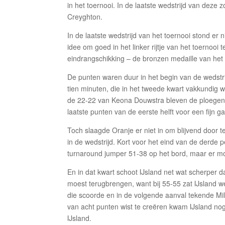
in het toernooi. In de laatste wedstrijd van deze
Creyghton.
In de laatste wedstrijd van het toernooi stond er
idee om goed in het linker rijtje van het toernooi 
eindrangschikking – de bronzen medaille van het r
De punten waren duur in het begin van de wedstr
tien minuten, die in het tweede kwart vakkundig
de 22-22 van Keona Douwstra bleven de ploegen e
laatste punten van de eerste helft voor een fijn gat
Toch slaagde Oranje er niet in om blijvend door te
in de wedstrijd. Kort voor het eind van de derde
turnaround jumper 51-38 op het bord, maar er m
En in dat kwart schoot IJsland net wat scherper 
moest terugbrengen, want bij 55-55 zat IJsland w
die scoorde en in de volgende aanval tekende Mi
van acht punten wist te creëren kwam IJsland no
IJsland.