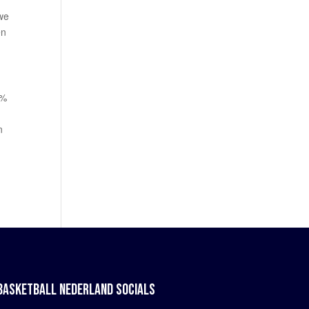
 we
en
0%
n
BASKETBALL NEDERLAND SOCIALS