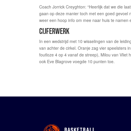
Coach Jorrick Creyghton: “Heerlijk dat we die la
gaan op deze manier toch met een goed gevoel n
weer een hoop info om mee naar huis te namen e
CIJFERWERK
In een wedstrijd met 10 wisselingen van de leid
van achter de cirkel. Oranje zag vier speelsters 
foutloze 4 op 4 vanaf de streep), Milou van Vli
ook Eve Blagrove voegde 10 punten toe.