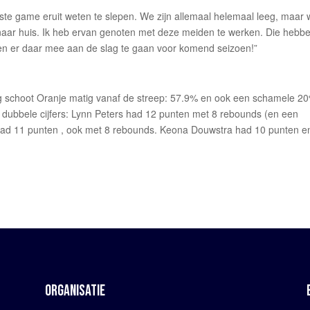
atste game eruit weten te slepen. We zijn allemaal helemaal leeg, maar
aar huis. Ik heb ervan genoten met deze meiden te werken. Die hebb
n er daar mee aan de slag te gaan voor komend seizoen!”
ing schoot Oranje matig vanaf de streep: 57.9% en ook een schamele 2
in dubbele cijfers: Lynn Peters had 12 punten met 8 rebounds (en een
et had 11 punten , ook met 8 rebounds. Keona Douwstra had 10 punten e
ORGANISATIE