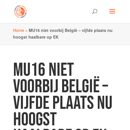
Home
»
MU16 niet voorbij België – vijfde plaats nu
hoogst haalbare op EK
MU16 NIET
VOORBIJ BELGIË –
VIJFDE PLAATS NU
HOOGST