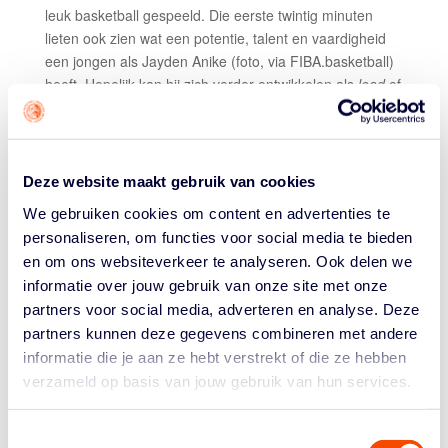
leuk basketball gespeeld. Die eerste twintig minuten
lieten ook zien wat een potentie, talent en vaardigheid
een jongen als Jayden Anike (foto, via FIBA.basketball)
heeft. Hopelijk kan hij zich verder ontwikkelen als
lead
of
combo
guard.”
Anike stond in de fik, in de eerste helft. Bij de pauze
stond hij al op 20+ en hij zou de avond met 30 punten, 5
Deze website maakt gebruik van cookies
rebounds en 3 assists eindigen. Hij kreeg uiteindelijk te
weinig hulp in de aanval, terwijl de Belgen
on offense
We gebruiken cookies om content en advertenties te
juist niet te stoppen waren. Ze schoten meer dan 50
personaliseren, om functies voor social media te bieden
procent van hun drietjes raak, noteerden als team 25
en om ons websiteverkeer te analyseren. Ook delen we
assists en ook het
overall
fieldgoalpercentage was
informatie over jouw gebruik van onze site met onze
keurig.
partners voor social media, adverteren en analyse. Deze
partners kunnen deze gegevens combineren met andere
Het derde kwart van de Belgen was een clinic. Binnen
informatie die je aan ze hebt verstrekt of die ze hebben
een paar minuten bogen de zuiderburen een kleine
verzameld op basis van jouw gebruik van hun services.
achterstand om in een niet te overbruggen gat. Ze
zouden het kwart met 7 (op 10) drietjes eindigen om
ineens (na 27-10) met 65-50 te leiden.
Toestemmingsselectie