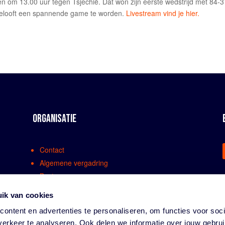
 om 13.00 uur tegen Tsjechië. Dat won zijn eerste wedstrijd met 84-3
 belooft een spannende game te worden.
Livestream vind je hier.
ORGANISATIE
Contact
Algemene vergadring
Bestuur
Comissies en werkgroepen
ik van cookies
Medewerkers
ontent en advertenties te personaliseren, om functies voor soci
Bondsreglementen
erkeer te analyseren. Ook delen we informatie over jouw gebru