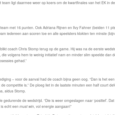
 team ligt daarmee weer op koers om de kwartfinales van het EK in de
 team met 16 punten. Ook Adriana Rijnen en Ilvy Fahner (beiden 11 pt
am iedereen aan scoren toe en alle speelsters klokten ten minste (bijn
blikt coach Chris Stomp terug op de game. Hij was na de eerste wedstr
eg, die volgens hem te weinig initiatief nam en minder slim speelde dan 
osessies gehad.”
iging – voor de aanval had de coach bijna geen oog. “Dan is het een
de competitie is.” De ploeg liet in de laatste minuten een half court de
as, aldus Stomp.
e gedurende de wedstrijd. “Die is weer omgeslagen naar ‘positief’. Dat
 is echt een
must win
, vol energie aangaan!”