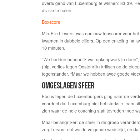
overtuigend van Luxemburg te winnen: 83-39. Het
divisie te halen.
Boxscore
Mia-Elle Lieverst was opnieuw topscorer voor het
kwamen in dubbele cijfers. Op een enkeling na kw
10 minuten.
“We hadden behoorlijk wat opknapwerk te doen”, 
(nipt verlies tegen Oostenrijk) kritisch op de plo
tegenstander. “Maar we hebben twee goede vide
OMGESLAGEN SFEER
Focus tegen de Luxemburgers ging naar de verded
voordeel dat Luxemburg niet het sterkste team uit 
zien waar de hele coaching staff tevreden mee w
Maar belangrijker: de sfeer in de groep veranderd
zorgt ervoor dat we de volgende wedstrijd, en dat