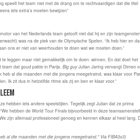
g speelt het team niet met de drang om te rechtvaardigen dat die titel
neens iets extra’s moeten bewijzen”
otor van het Nederlands team gelooft niet dat hij en zijn teamgenoten
s verwacht) was na de piek van de Olympische Spelen. “Ik heb hier en da
s gaan ons er niet van weerhouden te doen wat we moeten doen.”
it te leggen maar niet gemakkelijk om te doen: winnen. En dat doet het
t team dat goud pakte in Parijs.
Big guy
Julian Jaring vervangt Dimeo 
 “Ik heb al die maanden met die jongens meegetraind, was klaar voor Par
 Ik zit dus in hetzelfde ritme als zij en ben er klaar voor.”
BLEEM
 ze hebben iets andere speelstijlen. Tegelijk zegt Julian dat ze prima
. “We hebben de World Tour Finals bijvoorbeeld in deze teamsamenstel
“We zijn allemaal professioneel genoeg en kennen elkaar al heel lang. 
 heb al die maanden met die jongens meegetraind." Via FIBA3x3)