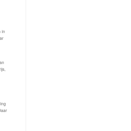
 in
ar
van
ijs,
ling
Daar