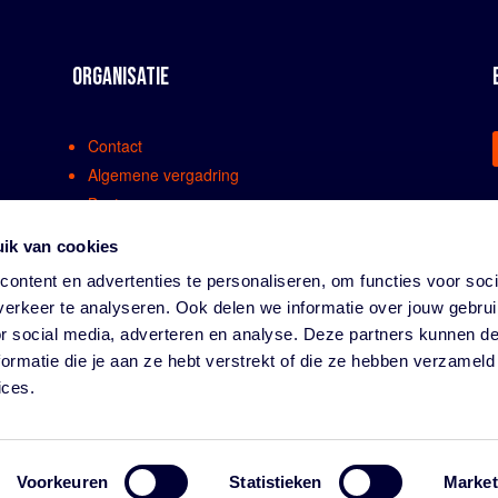
ORGANISATIE
Contact
Algemene vergadring
Bestuur
Comissies en werkgroepen
ik van cookies
Medewerkers
ontent en advertenties te personaliseren, om functies voor soci
Bondsreglementen
erkeer te analyseren. Ook delen we informatie over jouw gebru
Klachtenregeling
or social media, adverteren en analyse. Deze partners kunnen 
Partners
ormatie die je aan ze hebt verstrekt of die ze hebben verzameld
Vacatures
ices.
Privacy
Voorkeuren
Statistieken
Market