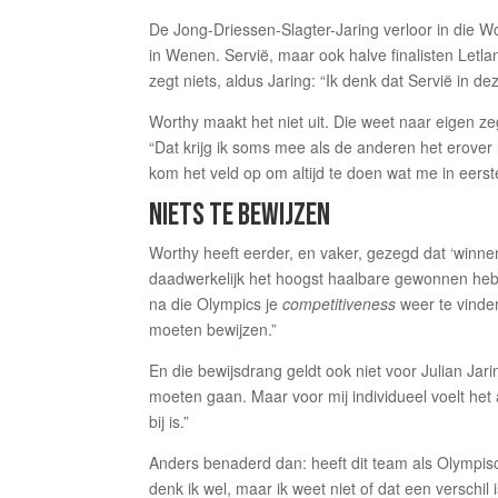
De Jong-Driessen-Slagter-Jaring verloor in die W
in Wenen. Servië, maar ook halve finalisten Letla
zegt niets, aldus Jaring: “Ik denk dat Servië in d
Worthy maakt het niet uit. Die weet naar eigen z
“Dat krijg ik soms mee als de anderen het erove
kom het veld op om altijd te doen wat me in eerste
NIETS TE BEWIJZEN
Worthy heeft eerder, en vaker, gezegd dat ‘winnen
daadwerkelijk het hoogst haalbare gewonnen heb
na die Olympics je
competitiveness
weer te vinden
moeten bewijzen.”
En die bewijsdrang geldt ook niet voor Julian Jar
moeten gaan. Maar voor mij individueel voelt het 
bij is.”
Anders benaderd dan: heeft dit team als Olympis
denk ik wel, maar ik weet niet of dat een verschil 