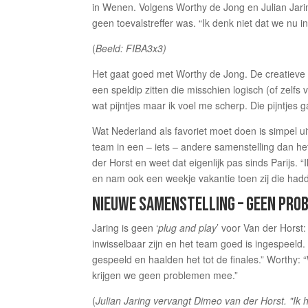
in Wenen. Volgens Worthy de Jong en Julian Jarin
geen toevalstreffer was. “Ik denk niet dat we nu i
(
Beeld: FIBA3x3)
Het gaat goed met Worthy de Jong. De creatieve m
een speldip zitten die misschien logisch (of zelf
wat pijntjes maar ik voel me scherp. Die pijntje
Wat Nederland als favoriet moet doen is simpel u
team in een – iets – andere samenstelling dan he
der Horst en weet dat eigenlijk pas sinds Parijs.
en nam ook een weekje vakantie toen zij die hadden.
NIEUWE SAMENSTELLING – GEEN PRO
Jaring is geen ‘
plug and play
’ voor Van der Horst:
inwisselbaar zijn en het team goed is ingespeeld
gespeeld en haalden het tot de finales.” Worthy: 
krijgen we geen problemen mee.”
(
Julian Jaring vervangt Dimeo van der Horst. "Ik