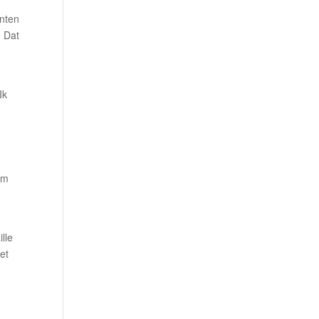
enten
. Dat
.
Ik
om
lle
et