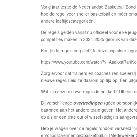
Vorig jaar testte de Nederlandse Basketball Bon
hoe de regel voor sneller basketball en méér omsc
andere leeftijdscategorieën.
De regels gelden vanaf nu officieel voor elke jeu
competities maken in 2024-2025 gebruik van deze 
Ken je de regels nog niet? In deze explainer legg
https://www.youtube.com/watch?v=AaakxaRa4No
Zorg ervoor dat trainers en coaches (en spelers!
nieuwe regel. Leid ze daarom op tijd op. Een uitg
Wat zijn deze nieuwe regels in het kort? Uit een e
Bij verschillende
overtredingen
(géén persoonlijk
daarmee aan het andere team geven. Het andere 
op als er een time out of wissel (tijdig) is aangev
Heb je vragen over de regels rondom versneld 
en/ofjoost.vennema@basketball.nl (Medewerker O