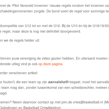
d met de ‘Pilot Versneld Innemen’ nieuwe regels rondom het innemen v
hakelingsmomenten zorgde. De bond voert de regel voor sommige leeftijd
gdcompetitie van U12 tot en met de U16. Bij de U10 én bij de U18/19/20/
regel, maar deze is nog niet definitief doorgevoerd.
en we de regels helder uit:
) binnen jouw vereniging de video gezien hebben. En uiteraard moeten
ebreide uitleg vind je ook
op deze pagina
.
erder verschenen artikel:
e fouten!) die een team op zijn
aanvalshelft
begaat, moet het aanvall
team mag dan, zonder tussenkomst van een scheidsrechter, meteen de
raagd.
innemen? Neem daarvoor contact op met pim.de.vries@basketball.nl (
pleidingen en Basketball Ontwikkeling).