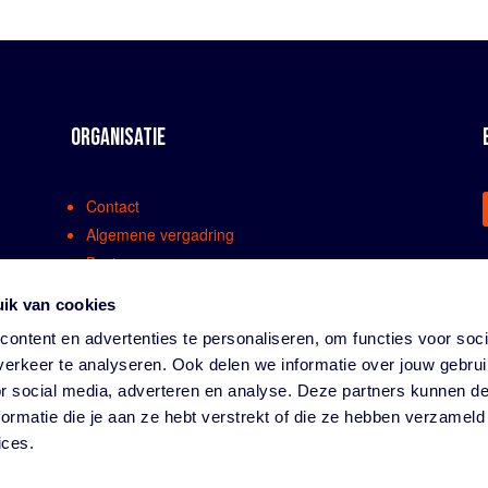
ORGANISATIE
Contact
Algemene vergadring
Bestuur
Comissies en werkgroepen
ik van cookies
Medewerkers
ontent en advertenties te personaliseren, om functies voor soci
Bondsreglementen
erkeer te analyseren. Ook delen we informatie over jouw gebru
Klachtenregeling
or social media, adverteren en analyse. Deze partners kunnen 
Partners
ormatie die je aan ze hebt verstrekt of die ze hebben verzameld
Vacatures
ices.
Privacy