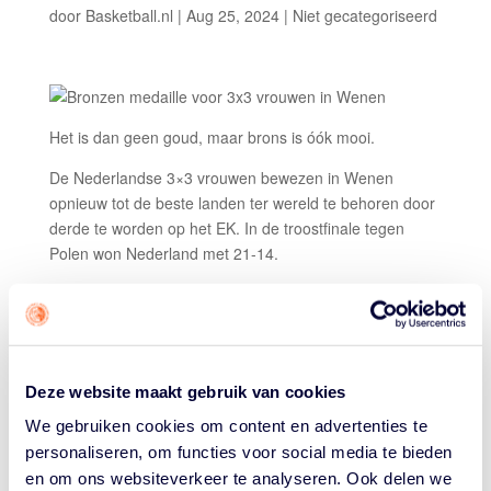
door
Basketball.nl
|
Aug 25, 2024
|
Niet gecategoriseerd
Het is dan geen goud, maar brons is óók mooi.
De Nederlandse 3×3 vrouwen bewezen in Wenen
opnieuw tot de beste landen ter wereld te behoren door
derde te worden op het EK. In de troostfinale tegen
Polen won Nederland met 21-14.
Nederland verloor eerder op de dag de halve finale van
Frankrijk, nadat het team enorm imponeerde in de
poulefase (tweemaal winst) en kwartfinale (20-15 tegen
olympisch kampioen Duitsland). Dat het team zich op
Deze website maakt gebruik van cookies
deze manier herpakte is het bewijs van de ervaring en
wilskracht van deze ploeg, die vorig jaar het EK nog
We gebruiken cookies om content en advertenties te
won.
personaliseren, om functies voor social media te bieden
en om ons websiteverkeer te analyseren. Ook delen we
De strijd om brons kon allebei de kanten op. De uitslag