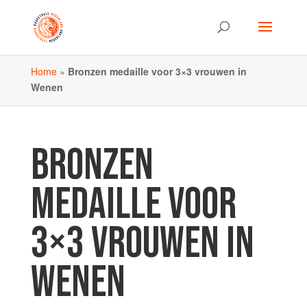
Home
»
Bronzen medaille voor 3×3 vrouwen in
Wenen
BRONZEN
MEDAILLE VOOR
3×3 VROUWEN IN
WENEN