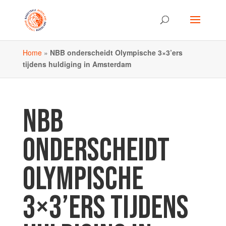
Home
»
NBB onderscheidt Olympische 3×3’ers
tijdens huldiging in Amsterdam
NBB
ONDERSCHEIDT
OLYMPISCHE
3×3’ERS TIJDENS