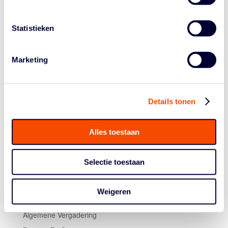
En wat doe je met een Lid van Verdienste, als die zijn
meerwaarde nóg eens bewijst? Die benoem je, als de
Statistieken
impact maar groot genoeg is, tot erelid. Arvin Slagter en
Worthy de Jong werden relatief kort geleden nog (bij
een interland van het Nederlands team)
benoemd tot
Marketing
Lid van Verdienste
voor hun toewijding aan 5-tegen-5 én
3×3 basketball. Zij zijn na hun gouden medaille het
zestiende en zeventiende erelid van de bond.
Details tonen
Alles toestaan
Selectie toestaan
Weigeren
Historie
Algemene Vergadering