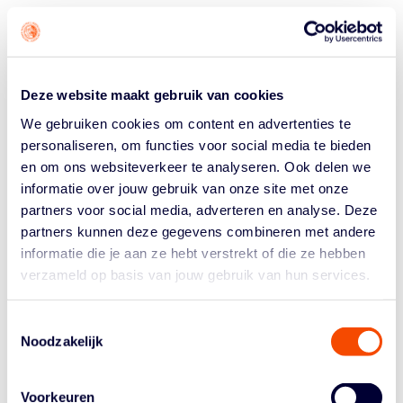
Te beginnen met de coach: Aron Royé. De man die de
plannen smeedt vóór de wedstrijden, de trainingen
verzorgt en lessen trekt uit gespeelde wedstrijden en
toernooien. Royé ontving van John Voppen, voorzitter
Deze website maakt gebruik van cookies
van de Nederlandse Basketball Bond, een
bondsspeld
.
We gebruiken cookies om content en advertenties te
JAN DRIESSEN EN DIMEO VAN DER HORST:
personaliseren, om functies voor social media te bieden
LEDEN VAN VERDIENSTE
en om ons websiteverkeer te analyseren. Ook delen we
informatie over jouw gebruik van onze site met onze
De vier mannen die goud wonnen in Parijs zijn méér dan
partners voor social media, adverteren en analyse. Deze
de kampioenen van die avond. Ze zijn uithangborden:
partners kunnen deze gegevens combineren met andere
helden met een voorbeeldfunctie die overal (zonder het
te hoeven zeggen) bewijzen dat Nederlands goud
informatie die je aan ze hebt verstrekt of die ze hebben
mogelijk is in de basketbalsport. Jan Driessen en Dimeo
verzameld op basis van jouw gebruik van hun services.
van der Horst zijn voor altijd ambassadeurs van de sport
in ons land – en daarmee zeker de eer van ‘
Lid van
Toestemmingsselectie
Verdienste’
waard.
Noodzakelijk
ARVIN SLAGTER EN WORTHY DE JONG: 16E
EN 17E ERELID VAN DE NBB
Voorkeuren