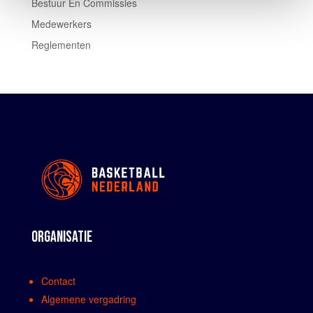
Bestuur En Commissies
Medewerkers
Reglementen
ORGANISATIE
Contact
Algemene vergadring