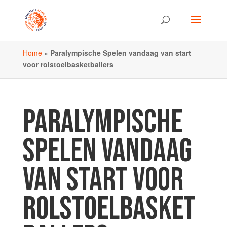
Home
»
Paralympische Spelen vandaag van start
voor rolstoelbasketballers
PARALYMPISCHE
SPELEN VANDAAG
VAN START VOOR
ROLSTOELBASKET