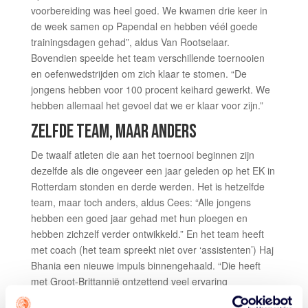
voorbereiding was heel goed. We kwamen drie keer in
de week samen op Papendal en hebben véél goede
trainingsdagen gehad”, aldus Van Rootselaar.
Bovendien speelde het team verschillende toernooien
en oefenwedstrijden om zich klaar te stomen. “De
jongens hebben voor 100 procent keihard gewerkt. We
hebben allemaal het gevoel dat we er klaar voor zijn.”
ZELFDE TEAM, MAAR ANDERS
De twaalf atleten die aan het toernooi beginnen zijn
dezelfde als die ongeveer een jaar geleden op het EK in
Rotterdam stonden en derde werden. Het is hetzelfde
team, maar toch anders, aldus Cees: “Alle jongens
hebben een goed jaar gehad met hun ploegen en
hebben zichzelf verder ontwikkeld.” En het team heeft
met coach (het team spreekt niet over ‘assistenten’) Haj
Bhania een nieuwe impuls binnengehaald. “Die heeft
met Groot-Brittannië ontzettend veel ervaring
opgebouwd. Die ervaring proberen we nu in het team