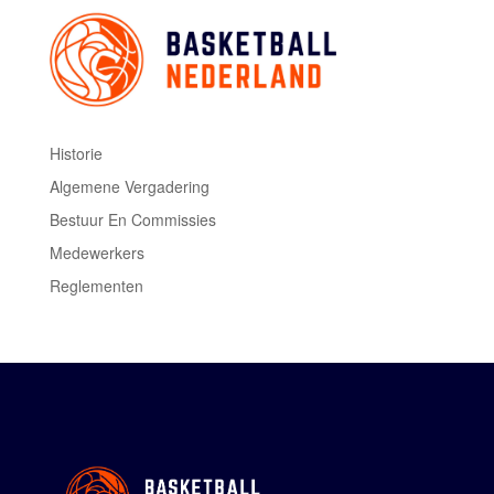
Historie
Algemene Vergadering
Bestuur En Commissies
Medewerkers
Reglementen