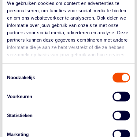
We gebruiken cookies om content en advertenties te
UNDERDOG ALS 7-SEED
personaliseren, om functies voor social media te bieden
en om ons websiteverkeer te analyseren. Ook delen we
In de Nations League speelden de mannen veel tegen
informatie over jouw gebruik van onze site met onze
Litouwen, een érg sterk team volgens Luuk, en
partners voor social media, adverteren en analyse. Deze
Oekraïne. Litouwen plaatste zich als vierde voor het WK
partners kunnen deze gegevens combineren met andere
en ook Oekraïne (#16) is van de partij. “We hebben wel
informatie die je aan ze hebt verstrekt of die ze hebben
telkens laten zien dat we gewoon kunnen spelen met die
verzameld op basis van jouw gebruik van hun services.
gasten. Dus zijn we hier favoriet voor het goud? Nee.
Maar we zijn denk ik een top zes team hier, en kunnen
met iedereen meedoen.”
Toestemmingsselectie
Noodzakelijk
Van een positie als underdog, als 7-seed, wil Luuk
daarom niets weten. Het team is daar sowieso niet mee
bezig. “Wij hebben het daar niet over. Onze focus gaat
Voorkeuren
telkens één wedstrijd vooruit. Dag één was zeer
succesvol, en we gaan vol vertrouwen naar de volgende
Statistieken
wedstrijden.”
SPEELSCHEMA
Marketing