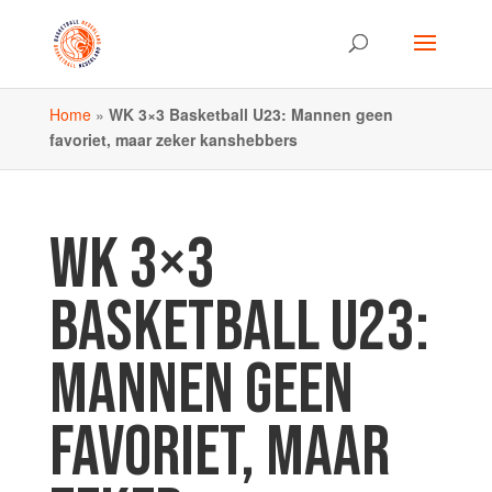
Home
»
WK 3×3 Basketball U23: Mannen geen
favoriet, maar zeker kanshebbers
WK 3×3
BASKETBALL U23:
MANNEN GEEN
FAVORIET, MAAR