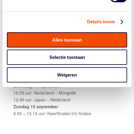
Nederland versloeg het fysieke Benin met 21-10, #2-
seed China in een onnodig spannende wedstrijd met 21-
16. “Op het eind was het lastig verdedigen voor ons,
Details tonen
door foutenlast”, aldus coach Slond over die tweede pot.
“Maar na zeven minuten stond China nog op zeven
punten. We hebben verdedigend echt een extreem
Alles toestaan
hoog niveau behaald.” Jacopo Bertotti schoot de eerste
game binnen, Timo Slond had in beide wedstrijden 4
tweetjes en schoot ook de winnende tegen China.
Selectie toestaan
De rest van het schema ziet er als volgt uit voor de
mannen:
Weigeren
Zaterdag 14 september
10.55 uur: Nederland – Mongolië
12.45 uur: Japan – Nederland
Zondag 15 september
6.50 – 13.15 uur: Kwartfinales t/m finales