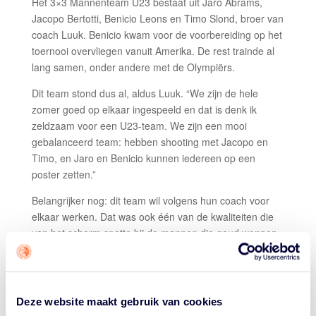
Het 3×3 Mannenteam U23 bestaat uit Jaro Abrams,
Jacopo Bertotti, Benicio Leons en Timo Slond, broer van
coach Luuk. Benicio kwam voor de voorbereiding op het
toernooi overvliegen vanuit Amerika. De rest trainde al
lang samen, onder andere met de Olympiërs.
Dit team stond dus al, aldus Luuk. “We zijn de hele
zomer goed op elkaar ingespeeld en dat is denk ik
zeldzaam voor een U23-team. We zijn een mooi
gebalanceerd team: hebben shooting met Jacopo en
Timo, en Jaro en Benicio kunnen iedereen op een
poster zetten.”
Belangrijker nog: dit team wil volgens hun coach voor
elkaar werken. Dat was ook één van de kwaliteiten die
van het scherm spatte bij de mannen die goud wonnen,
en daar trainden ze dus veel mee. “Die jongens delen al
hun kennis, dus dat is ervaring die we meebrengen.
Soms moet je van een video leren hoe gasten spelen.
Maar als je een screen van Julian (Jaring) of Jan
Deze website maakt gebruik van cookies
(Driessen)
voelt
, dat is toch net effe wat anders!”