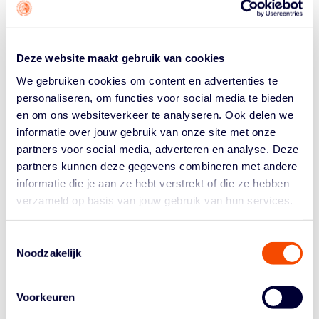
neiging elkaar de bal maar door te blijven schuiven. Dan
gebeurt er niks. Maar vorig seizoen hebben we stappen
gezet. We weten nu beter wat er van ons verwacht
wordt, aan wie het de taak is dan een score te maken,
Deze website maakt gebruik van cookies
een stop te forceren of wat er maar nodig is.
We gebruiken cookies om content en advertenties te
Was dat dé les van 2023-2024? Dat speelsters beter
personaliseren, om functies voor social media te bieden
moesten weten wat er van hen verwacht wordt?
en om ons websiteverkeer te analyseren. Ook delen we
informatie over jouw gebruik van onze site met onze
Dat denk ik wel. We hebben in het verleden wedstrijden
partners voor social media, adverteren en analyse. Deze
op het laatste moment uit handen gegeven door zulke
partners kunnen deze gegevens combineren met andere
situaties. Vorig jaar gebeurde dat al minder. We kwamen
informatie die je aan ze hebt verstrekt of die ze hebben
in de halve finale van de play offs tot game vijf tegen
TopKip Lions. Die verloren we denk ik door hun goede
verzameld op basis van jouw gebruik van hun services.
tactiek, maar we voelden de verbetering. Ons team
stond er wél.
Toestemmingsselectie
Noodzakelijk
Welk gevoel overheerst na vorig seizoen, waarin er
een hele duidelijke top twee was en jullie derde
werden?
Voorkeuren