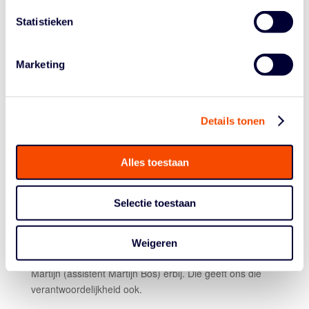
We zijn trots. Maar dat heeft even geduurde. We
baalden enorm van die vijfde game tegen TopKip, al
Statistieken
wisten we dat een finale tegen Grasshoppers heel
moeilijk was geweest. Vóór het seizoen was de halve
finale behalen het doel. Dat hebben we behaald, en
Marketing
méér dan dat. Dus ja, we waren teleurgesteld. Maar we
hebben er een goed gevoel over en willen nu meer!
De voorbereiding op dit seizoen moet lastig zijn
Details tonen
geweest, met een coach die net voor de start van
het seizoen opstapt vanwege persoonlijke redenen.
Alles toestaan
Klopt. We hadden vier weken lang echt een hele goede
voorbereiding en coach viel ineens weg. Dat kwam
Selectie toestaan
onverwachts en we moesten het echt even verwerken.
Maar we zijn echt wel een team dat veerkracht toont.
We leren er ontzettend veel van dat we de
Weigeren
voorbereiding nu deels zelf moeten doen, met coach
Martijn (assistent Martijn Bos) erbij. Die geeft ons die
verantwoordelijkheid ook.