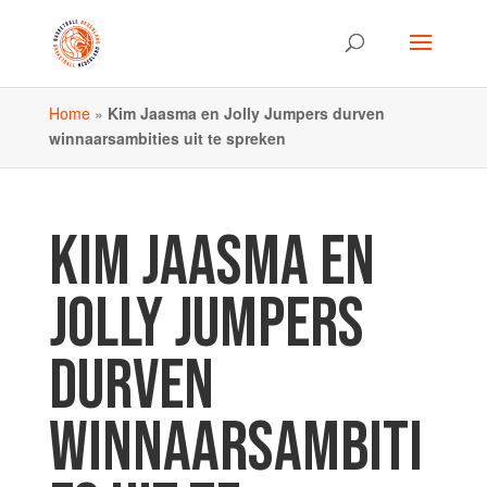
Home
»
Kim Jaasma en Jolly Jumpers durven
winnaarsambities uit te spreken
KIM JAASMA EN
JOLLY JUMPERS
DURVEN
WINNAARSAMBITI