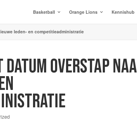
Basketball
Orange Lions
Kennishub
ieuwe leden- en competitieadministratie
T DATUM OVERSTAP NA
 EN
INISTRATIE
rized