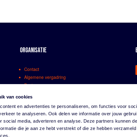
ORGANISATIE
Contact
Algemene vergadring
Bestuur
Comissies en werkgroepen
ik van cookies
Medewerkers
ontent en advertenties te personaliseren, om functies voor soci
Bondsreglementen
erkeer te analyseren. Ook delen we informatie over jouw gebru
Klachtenregeling
or social media, adverteren en analyse. Deze partners kunnen 
Partners
ormatie die je aan ze hebt verstrekt of die ze hebben verzameld
Vacatures
ices.