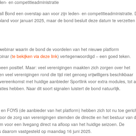
l Bond een overstap aan voor zijn leden- en competitieadministratie.
gepland voor januari 2025, maar de bond besluit deze datum te verzetten
ebinar waarin de bond de voordelen van het nieuwe platform
binar (
te bekijken via deze link
) vertegenwoordigd – een goed teken.
en positief. Maar: veel verenigingen maakten zich zorgen over het
veel verenigingen rond die tijd niet genoeg vrijwilligers beschikbaar
reenkomst met huidige aanbieder Sportlink voor extra modules, tot 
aties hebben. Naar dit soort signalen luistert de bond natuurlijk.
n FOYS (de aanbieder van het platform) hebben zich tot nu toe geric
oor de zorg van verenigingen stemden de directie en het bestuur van 
m voor een livegang direct na afloop van het huidige seizoen. De
 is daarom vastgesteld op maandag 16 juni 2025.