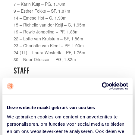
7 – Karin Kuijt – PG, 1.70m
9 – Esther Fokke – SF, 1.87m
14 – Emese Hof – C, 1.90m
15 – Richelle van der Keijl – C, 1.95m
19 – Rowie Jongeling – PF, 1.88m
22 – Lotte van Kruistum – SF, 1.86m
23 – Charlotte van Kleef – PF, 1.90m
24 (11) – Laura Westerik – PF, 1.76m
30 – Noor Driessen – PG, 1.82m
STAFF
Headcoach: Vincent van Sliedregt
Asst. coach: Bart Sengers
Asst. coach: Roy Dorleijn
Fysiotherapeut: Gunce Erol
Deze website maakt gebruik van cookies
Doctor: Quirina Thio
Teammanager: Lia Fioole
We gebruiken cookies om content en advertenties te
personaliseren, om functies voor social media te bieden
REACTIE COACH VINCENT VAN SLIEDREGT
en om ons websiteverkeer te analyseren. Ook delen we