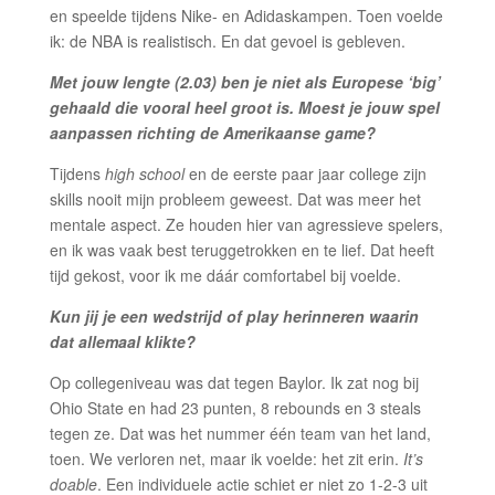
en speelde tijdens Nike- en Adidaskampen. Toen voelde
ik: de NBA is realistisch. En dat gevoel is gebleven.
Met jouw lengte (2.03) ben je niet als Europese ‘big’
gehaald die vooral heel groot is. Moest je jouw spel
aanpassen richting de Amerikaanse game?
Tijdens
high school
en de eerste paar jaar college zijn
skills nooit mijn probleem geweest. Dat was meer het
mentale aspect. Ze houden hier van agressieve spelers,
en ik was vaak best teruggetrokken en te lief. Dat heeft
tijd gekost, voor ik me dáár comfortabel bij voelde.
Kun jij je een wedstrijd of play herinneren waarin
dat allemaal klikte?
Op collegeniveau was dat tegen Baylor. Ik zat nog bij
Ohio State en had 23 punten, 8 rebounds en 3 steals
tegen ze. Dat was het nummer één team van het land,
toen. We verloren net, maar ik voelde: het zit erin.
It’s
doable
. Een individuele actie schiet er niet zo 1-2-3 uit