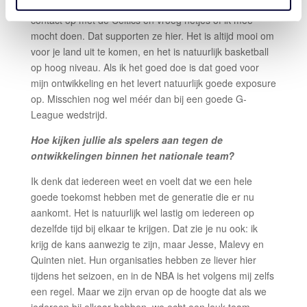
betrekking tot het nationaal team: het team zocht
contact op met de Celtics en vroeg netjes of ik mee
mocht doen. Dat supporten ze hier. Het is altijd mooi om
voor je land uit te komen, en het is natuurlijk basketball
op hoog niveau. Als ik het goed doe is dat goed voor
mijn ontwikkeling en het levert natuurlijk goede exposure
op. Misschien nog wel méér dan bij een goede G-
League wedstrijd.
Hoe kijken jullie als spelers aan tegen de
ontwikkelingen binnen het nationale team?
Ik denk dat iedereen weet en voelt dat we een hele
goede toekomst hebben met de generatie die er nu
aankomt. Het is natuurlijk wel lastig om iedereen op
dezelfde tijd bij elkaar te krijgen. Dat zie je nu ook: ik
krijg de kans aanwezig te zijn, maar Jesse, Malevy en
Quinten niet. Hun organisaties hebben ze liever hier
tijdens het seizoen, en in de NBA is het volgens mij zelfs
een regel. Maar we zijn ervan op de hoogte dat als we