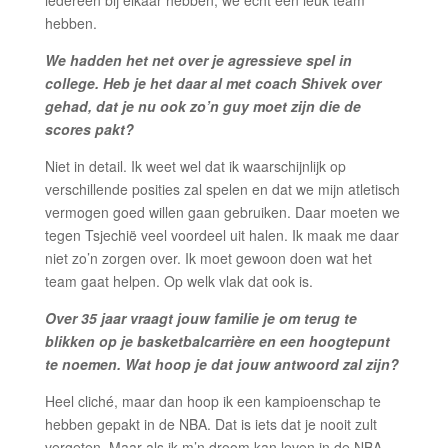
iedereen bij elkaar hebben, we echt een leuk team
hebben.
We hadden het net over je agressieve spel in
college. Heb je het daar al met coach Shivek over
gehad, dat je nu ook zo’n guy moet zijn die de
scores pakt?
Niet in detail. Ik weet wel dat ik waarschijnlijk op
verschillende posities zal spelen en dat we mijn atletisch
vermogen goed willen gaan gebruiken. Daar moeten we
tegen Tsjechië veel voordeel uit halen. Ik maak me daar
niet zo’n zorgen over. Ik moet gewoon doen wat het
team gaat helpen. Op welk vlak dat ook is.
Over 35 jaar vraagt jouw familie je om terug te
blikken op je basketbalcarrière en een hoogtepunt
te noemen. Wat hoop je dat jouw antwoord zal zijn?
Heel cliché, maar dan hoop ik een kampioenschap te
hebben gepakt in de NBA. Dat is iets dat je nooit zult
vergeten. Maar als ik m’n droom kan leven in de NBA,