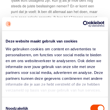
fysiek echt uitdagend zijn. Kun jij als je moe bent nog
steeds de juiste beslissingen nemen? En er komt een
punt dat je voelt: ik ben dit allemaal aan het doen, maar
er is geen enkele garantie. Ik ben bij 17 teams geweest,
en bij 3 twee keer. Dus 20 workouts totaal. Slopend. En
je ziet: ik ben nog steeds niet gedraft.
Had je wel telkens het gevoel: deze workout ging
Deze website maakt gebruik van cookies
nice?
We gebruiken cookies om content en advertenties te
Ja, een paar keer dacht ik echt: als zij me niet halen dan
personaliseren, om functies voor social media te bieden
weet ik het ook niet meer. Boston zat daar óók bij. Bij de
en om ons websiteverkeer te analyseren. Ook delen we
Cavaliers had ik denk ik twee van mijn beste workouts.
informatie over jouw gebruik van onze site met onze
Maar Boston belde snel na de draft met mijn agent.
partners voor social media, adverteren en analyse. Deze
Achteraf kwamen een stuk of zeven andere clubs met
partners kunnen deze gegevens combineren met andere
hetzelfde aanbod. Maar bij een aantal daarvan was ik
informatie die je aan ze hebt verstrekt of die ze hebben
niet eens op workout geweest. Boston maakte meerdere
verzameld op basis van jouw gebruik van hun services.
malen duidelijk: we vinden je interessant, we hebben nu
nog geen plaats voor je maar we gaan je verder
ontwikkelen en kijken wat de toekomst brengt. Bij hen
Toestemmingsselectie
Noodzakelijk
ben ik óók twee keer geweest, dus ik had er al een goed