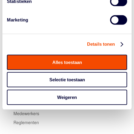
Statistieken
Edit: in een eerdere versie van dit artikel stond dat
Nederland tweede moest worden om te kwalificeren. Dit
klopt niet: Nederland moet één land voorblijven om zich
Marketing
te plaatsen voor het EK.
Details tonen
Alles toestaan
Selectie toestaan
Historie
Algemene Vergadering
Weigeren
Bestuur En Commissies
Medewerkers
Reglementen