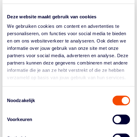
Emmanuel Nzekwesi – PF – 27 jaar
Coen Stolk – SF – 27 jaar
Deze website maakt gebruik van cookies
Marijn Ververs – PG – 26 jaar
Keye van der Vuurst de Vries – PG – 22 jaar
We gebruiken cookies om content en advertenties te
personaliseren, om functies voor social media te bieden
Roeland Schaftenaar ontbreekt in deze lijst. Die zou
en om ons websiteverkeer te analyseren. Ook delen we
deel uitmaken van de veertien die naar Tsjechië
informatie over jouw gebruik van onze site met onze
afreisden, maar hij blesseerde zich. Shaquille Doorson
partners voor social media, adverteren en analyse. Deze
vervangt hem in deze laatste pre-selectie.
partners kunnen deze gegevens combineren met andere
De Orange Lions moeten eigenlijk (minstens) één
informatie die je aan ze hebt verstrekt of die ze hebben
wedstrijd winnen om zicht te houden op kwalificatie voor
verzameld op basis van jouw gebruik van hun services.
het EK, al is het team ook afhankelijk van de resultaten
bij het tweeluik tussen Griekenland en Groot-Brittannië.
Toestemmingsselectie
De Europese Kampioenschappen vinden in 2025 in vier
Noodzakelijk
verschillende landen plaats. De eerste drie teams
plaatsen zich maar Nederland staat vooralsnog laatste
in de poule.
Voorkeuren
*