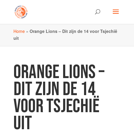
Home
»
Orange Lions – Dit zijn de 14 voor Tsjechië
uit
ORANGE LIONS –
DIT ZIJN DE 14
VOOR TSJECHIË
UIT