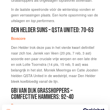
Grasshoppers als ongeslagen topfavoriet bovenaan.
In de laatste speelronde vóór de winterstop vonden er
geen verrassingen plaats. Een korte opsomming van de
uitslagen en
top performers
.
DEN HELDER SUNS – QSTA UNITED: 70-63
Boxscore
Den Helder trok deze pas in het vierde kwart definitief
naar zich toe. Janiek van Veen (20 pts, 7 reb, 3 ast)
scoorde een paar cruciale vrije worpen en een late drie
en ook Lotte Toornstra (14 pts, 15 reb, 5 ast) was
belangrijk in het slot. Moniek Meeringa en Catie Joosten
hielden QSTA United in de wedstrijd, maar Den Helder
bleek koelbloedig vanaf de lijn.
GBI VAN DIJK GRASSHOPPERS –
COMFECTIVE HAMMERS: 92-40
Boxscore