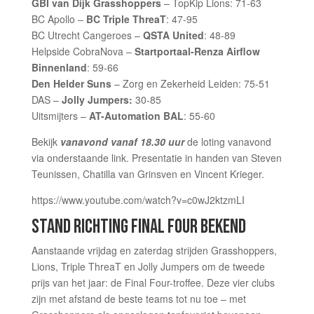
GBI van Dijk Grasshoppers
– TopKip Lions: 71-63
BC Apollo –
BC Triple ThreaT
: 47-95
BC Utrecht Cangeroes –
QSTA United
: 48-89
Helpside CobraNova –
Startportaal-Renza Airflow
Binnenland
: 59-66
Den Helder Suns
– Zorg en Zekerheid Leiden: 75-51
DAS –
Jolly Jumpers:
30-85
Uitsmijters –
AT-Automation BAL
: 55-60
Bekijk
vanavond vanaf 18.30 uur
de loting vanavond
via onderstaande link. Presentatie in handen van Steven
Teunissen, Chatilla van Grinsven en Vincent Krieger.
https://www.youtube.com/watch?v=c0wJ2ktzmLI
STAND RICHTING FINAL FOUR BEKEND
Aanstaande vrijdag en zaterdag strijden Grasshoppers,
Lions, Triple ThreaT en Jolly Jumpers om de tweede
prijs van het jaar: de Final Four-troffee. Deze vier clubs
zijn met afstand de beste teams tot nu toe – met