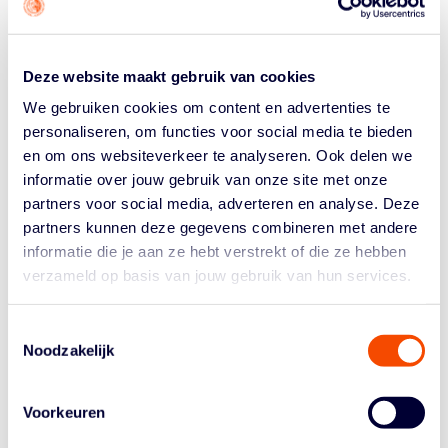
Grasshoppers sluit de eerste helft van het seizoen
foutloos af door deze gemakkelijke winst. Floortje van
Duijn (26 punten) en Alissa van der Plas (20 pts) spatten
Deze website maakt gebruik van cookies
uit de boxscore voor Grasshoppers, dat de hele
We gebruiken cookies om content en advertenties te
wedstrijd domineerde. Mex Sjollema (11 pts) was de
enige Hammer in dubbele cijfers. De ploeg blijft zoeken
personaliseren, om functies voor social media te bieden
naar zijn eerste overwinning in de WBL.
en om ons websiteverkeer te analyseren. Ook delen we
informatie over jouw gebruik van onze site met onze
JOLLY JUMPERS – STARTPORTAAL-RENZA
partners voor social media, adverteren en analyse. Deze
AIRFLOW BINNENLAND: 82-40
partners kunnen deze gegevens combineren met andere
Boxscore
informatie die je aan ze hebt verstrekt of die ze hebben
verzameld op basis van jouw gebruik van hun services.
Het begint als een gebroken plaat te klinken: Jolly
Jumpers wint eenvoudig van een ploeg die onder ze
Toestemmingsselectie
staat. Jade Brughuis (19 pts, 4 reb, 5 ast, 3 stl) en Anke
Noodzakelijk
Rikhof (16 pts, 12 reb, 6 stl) hadden goede allround
games voor Jolly. Startportaal beschikte over slechts 7
speelsters. Van hen scoorden Eve Blagrove (13 pts) en
Voorkeuren
Celine Dupont (11 pts) het meest.