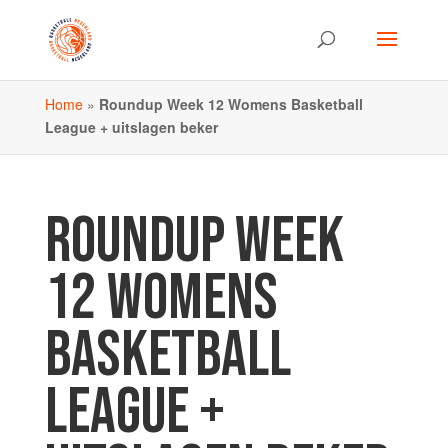
Home
»
Roundup Week 12 Womens Basketball
League + uitslagen beker
ROUNDUP WEEK
12 WOMENS
BASKETBALL
LEAGUE +