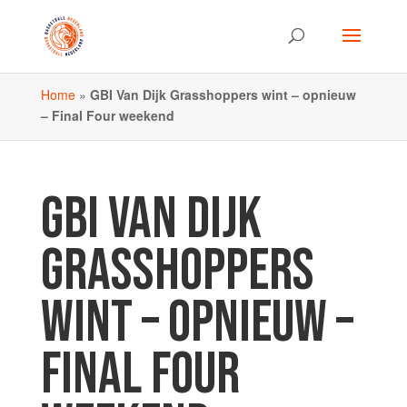
Home
»
GBI Van Dijk Grasshoppers wint – opnieuw
– Final Four weekend
GBI VAN DIJK
GRASSHOPPERS
WINT – OPNIEUW –
FINAL FOUR