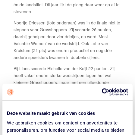
én de landstitel. Dit jaar lijkt de ploeg daar weer op af te
stevenen.
Noortje Driessen (foto onderaan) was in de finale niet te
stoppen voor Grasshoppers. Zij scoorde 26 punten,
daarbij geholpen door vier drietjes, en werd ‘Most
Valuable Women’ van de wedstrijd. Ook Lotte van
Kruistum (21 pts) was enorm productief en nog drie
andere speelsters kwamen in dubbele cijfers.
Bij Lions scoorde Richelle van der Keijl 22 punten. Zij
heeft vaker enorm sterke wedstrijden tegen het wat
kleinere Grasshoppers, maar met een uitgedunde
selectie kon niemand bij Lions haar genoeg
ondersteuning bieden.
REACTIE VANUIT TOPKIP LIONS
Deze website maakt gebruik van cookies
“Het was slecht van onze kant”, verzuchtte coach Chris
We gebruiken cookies om content en advertenties te
van Kampen van TopKip Lions na de wedstrijd. “Waar
personaliseren, om functies voor social media te bieden
het precies vandaan komt is een raadsel, maar de