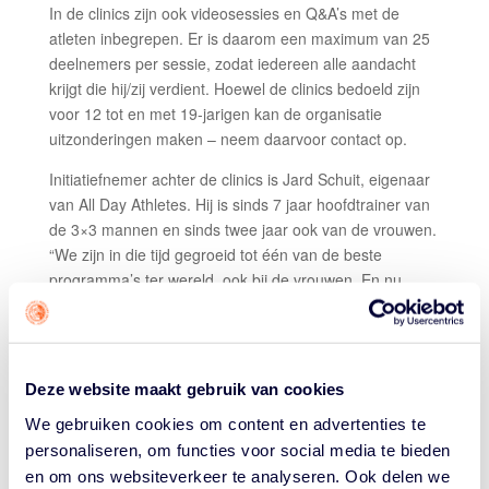
In de clinics zijn ook videosessies en Q&A’s met de
atleten inbegrepen. Er is daarom een maximum van 25
deelnemers per sessie, zodat iedereen alle aandacht
krijgt die hij/zij verdient. Hoewel de clinics bedoeld zijn
voor 12 tot en met 19-jarigen kan de organisatie
uitzonderingen maken – neem daarvoor contact op.
Initiatiefnemer achter de clinics is Jard Schuit, eigenaar
van All Day Athletes. Hij is sinds 7 jaar hoofdtrainer van
de 3×3 mannen en sinds twee jaar ook van de vrouwen.
“We zijn in die tijd gegroeid tot één van de beste
programma’s ter wereld, ook bij de vrouwen. En nu
willen we de dingen die ons succesvol maken delen met
de jeugd.”
Volgens Schuit doet Nederland dingen namelijk “net wat
Deze website maakt gebruik van cookies
anders dan de rest van de wereld. Dat zit hem in tactiek,
maar ook in de kleine dingen die je doet op het veld.”
We gebruiken cookies om content en advertenties te
Schuit gaf wereldwijd al clinics over die succesvolle
personaliseren, om functies voor social media te bieden
aanpak. “Veelzijdige spelers maken. Dát is waar we ons
en om ons websiteverkeer te analyseren. Ook delen we