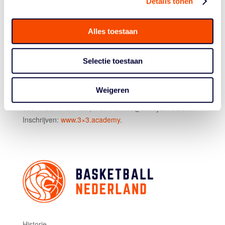
Julian Jaring – The Art of Screening
Details tonen
Maarten Bouwknecht – The Art of Pick & Roll
Dimeo van der Horst – The Art of the Post Up
Alles toestaan
Jan Driessen – The Art of Defense
De precieze planning (welke speler – welke dag) volgt
Selectie toestaan
nog, maar elke dag is logischerwijs het bezoeken waard.
Ben daarom snel met inschrijven: er zijn nog beperkt
plaatsen beschikbaar.
Weigeren
Voor méér informatie, mail met info@alldayathletes.nl.
Inschrijven:
www.3×3.academy
.
Historie