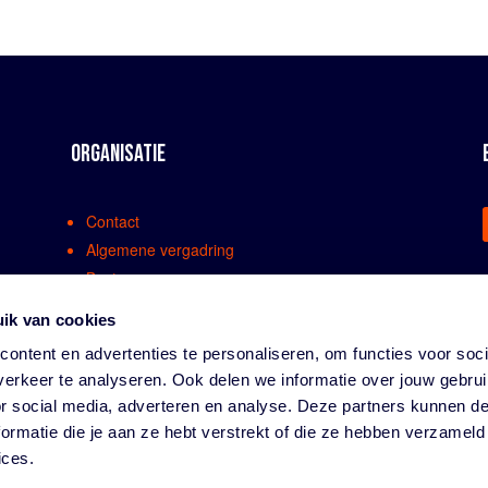
ORGANISATIE
Contact
Algemene vergadring
Bestuur
Comissies en werkgroepen
ik van cookies
Medewerkers
ontent en advertenties te personaliseren, om functies voor soci
Bondsreglementen
erkeer te analyseren. Ook delen we informatie over jouw gebru
Klachtenregeling
or social media, adverteren en analyse. Deze partners kunnen 
Partners
ormatie die je aan ze hebt verstrekt of die ze hebben verzameld
Vacatures
ices.
Privacy