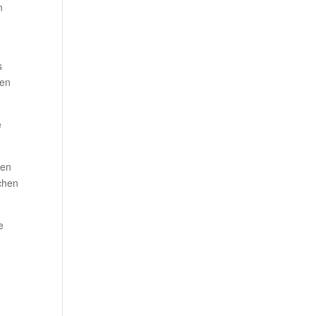
n
s
 en
e
gen
achen
e