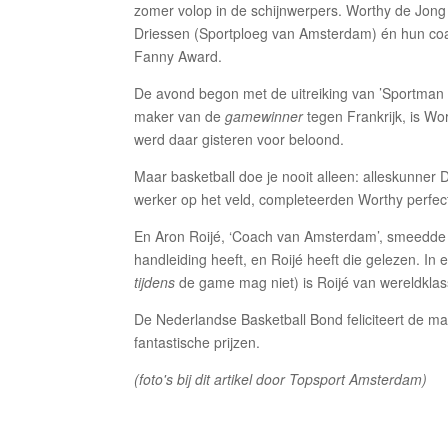
zomer volop in de schijnwerpers. Worthy de Jong
Driessen (Sportploeg van Amsterdam) én hun co
Fanny Award.
De avond begon met de uitreiking van ’Sportman 
maker van de
gamewinner
tegen Frankrijk, is Wo
werd daar gisteren voor beloond.
Maar basketball doe je nooit alleen: alleskunner 
werker op het veld, completeerden Worthy perfe
En Aron Roijé, ‘Coach van Amsterdam’, smeedde he
handleiding heeft, en Roijé heeft die gelezen. In
tijdens
de game mag niet) is Roijé van wereldklas
De Nederlandse Basketball Bond feliciteert de m
fantastische prijzen.
(foto's bij dit artikel door Topsport Amsterdam)