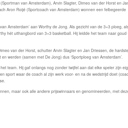
 (Sportman van Amsterdam), Arvin Slagter, Dimeo van der Horst en Ja
ach Aron Roijé (Sportcoach van Amsterdam) wonnen een felbegeerde
van Amsterdam’ aan Worthy de Jong. Als gezicht van de 3×3 ploeg, al
rthy hét uithangbord van 3×3 basketball. Hij leidde het team naar goud
Dimeo van der Horst, schutter Arvin Slagter en Jan Driessen, de hardst
ct en werden (samen met De Jong) dus ‘Sportploeg van Amsterdam’.
t team. Hij gaf onlangs nog zonder twijfel aan dat elke speler zijn ei
 een sport waar de coach al zijn werk voor- en na de wedstrijd doet (co
se.
annen, maar ook alle andere prijswinnaars en genomineerden, met dez