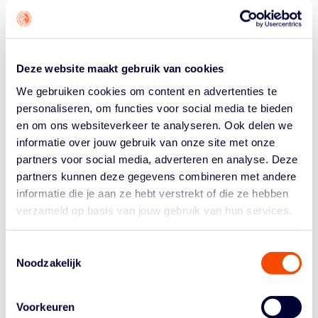
Of je nu direct actie onderneemt of achteraf iets doet –
elke omstander kan een verschil maken.
Omstanders spelen namelijk een hele belangrijke rol bij
Deze website maakt gebruik van cookies
het tegengaan van grensoverschrijdend gedrag. Tijdens
deze sessie maken deelnemers op een laagdrempelige
We gebruiken cookies om content en advertenties te
manier mee hoe ze effectief kunnen reageren in lastige
personaliseren, om functies voor social media te bieden
situaties. De training wordt gegeven aan de hand van
en om ons websiteverkeer te analyseren. Ook delen we
een realistisch scenario: een selectietraining op het
informatie over jouw gebruik van onze site met onze
voetbalveld.
partners voor social media, adverteren en analyse. Deze
partners kunnen deze gegevens combineren met andere
Zo zal blijken dat er verschillende rollen (‘beïnvloeder’,
informatie die je aan ze hebt verstrekt of die ze hebben
‘steuner’ of ‘aanspreker’) zijn en worden lessen
verzameld op basis van jouw gebruik van hun services.
toegepast op de specifieke uitdagingen van een
basketbalvereniging.
Toestemmingsselectie
Datum:
9 februari 2024
Noodzakelijk
Tijd:
12.30 – 14.00 uur
Locatie:
Topsportcentrum Almere, Pierre de
Coubertinplein 4
Voorkeuren