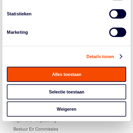
AANMELDEN EN MEER INFORMATIE
Statistieken
Wil jij ook leren hoe je als omstander omgaat met zulke
situaties? Meld je dan aan: de sessie gaat alleen door
bij voldoende inschrijvingen. Neem voor vragen of
Marketing
inschrijvingen contact op met Caroline Stevens van de
Nederlandse Basketball Bond:
caroline.stevens@basketball.nl.
Details tonen
Alles toestaan
Selectie toestaan
Weigeren
Historie
Algemene Vergadering
Bestuur En Commissies