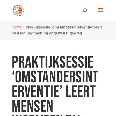
Home
»
Praktijksessie ‘omstandersinterventie’ leert
mensen ingrijpen bij ongewenst gedrag
PRAKTIJKSESSIE
‘OMSTANDERSINT
ERVENTIE’ LEERT
MENSEN