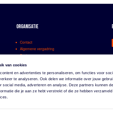
ORGANISATIE
Contact
Algemene vergadring
Bestuur
Comissies en werkgroepen
ik van cookies
Medewerkers
ontent en advertenties te personaliseren, om functies voor soci
Bondsreglementen
erkeer te analyseren. Ook delen we informatie over jouw gebru
Klachtenregeling
or social media, adverteren en analyse. Deze partners kunnen 
Partners
ormatie die je aan ze hebt verstrekt of die ze hebben verzameld
Vacatures
ices.
Privacy