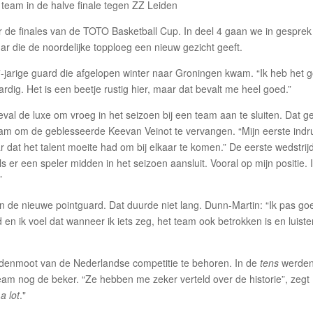
r de finales van de TOTO Basketball Cup. In deel 4 gaan we in gespre
r die de noordelijke topploeg een nieuw gezicht geeft.
7-jarige guard die afgelopen winter naar Groningen kwam. “Ik heb het 
rdig. Het is een beetje rustig hier, maar dat bevalt me heel goed.”
eval de luxe om vroeg in het seizoen bij een team aan te sluiten. Dat ge
am om de geblesseerde Keevan Veinot te vervangen. “Mijn eerste indr
 dat het talent moeite had om bij elkaar te komen.” De eerste wedstrij
als er een speler midden in het seizoen aansluit. Vooral op mijn positie. 
”
 de nieuwe pointguard. Dat duurde niet lang. Dunn-Martin: “Ik pas go
en ik voel dat wanneer ik iets zeg, het team ook betrokken is en luiste
middenmoot van de Nederlandse competitie te behoren. In de
tens
werden
eam nog de beker. “Ze hebben me zeker verteld over de historie”, zegt
 a lot
."