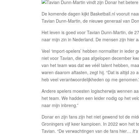
De komende dagen kijkt Basketball.nl vooruit naa
Tavian Dunn-Martin, de nieuwe generaal van Dona
Het leven is goed voor Tavian Dunn-Martin, de 2
naar mijn zin in Nederland. De mensen zijn hier aa
Veel ‘import-spelers’ hebben normaliter in ieder g
niet voor Tavian, die pas afgelopen december kw
van het team was dat we véél talent hebben, maar
waren daarom aftasten, zegt hij. “Dat is altijd zo 
heb veel verantwoordelijkheden op me genomen.
Andere spelers moesten logischerwijs wennen aan
het team. We hadden een leider nodig op het veld 
naar mijn inbreng.”
Donar en zijn fans zijn het niet gewend tot de 
Groningers vijf keer kampioen. In 2022 won het t
Tavian. “De verwachtingen van de fans hier…
It’s