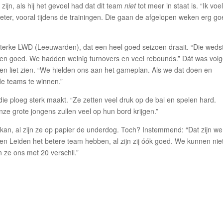
o zijn, als hij het gevoel had dat dit team
niet
tot meer in staat is. “Ik voe
ter, vooral tijdens de trainingen. Die gaan de afgelopen weken erg go
sterke LWD (Leeuwarden), dat een heel goed seizoen draait. “Die wedst
gden goed. We hadden weinig turnovers en veel rebounds.” Dát was vol
en liet zien. “We hielden ons aan het gameplan. Als we dat doen en
e teams te winnen.”
ie ploeg sterk maakt. “Ze zetten veel druk op de bal en spelen hard.
nze grote jongens zullen veel op hun bord krijgen.”
kan, al zijn ze op papier de underdog. Toch? Instemmend: “Dat zijn we
tegen Leiden het betere team hebben, al zijn zij óók goed. We kunnen nie
 ze ons met 20 verschil.”