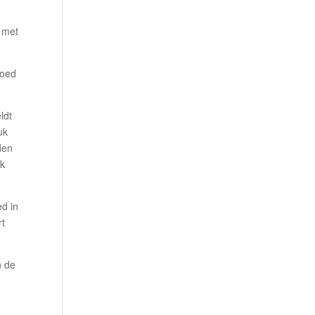
k met
goed
ldt
uk
den
Ik
ed in
rt
 de