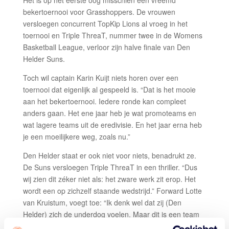
Het is op het eerste oog misschien een vreemd
bekertoernooi voor Grasshoppers. De vrouwen
versloegen concurrent TopKip Lions al vroeg in het
toernooi en Triple ThreaT, nummer twee in de Womens
Basketball League, verloor zijn halve finale van Den
Helder Suns.
Toch wil captain Karin Kuijt niets horen over een
toernooi dat eigenlijk al gespeeld is. “Dat is het mooie
aan het bekertoernooi. Iedere ronde kan compleet
anders gaan. Het ene jaar heb je wat promoteams en
wat lagere teams uit de eredivisie. En het jaar erna heb
je een moeilijkere weg, zoals nu.”
Den Helder staat er ook niet voor niets, benadrukt ze.
De Suns versloegen Triple ThreaT in een thriller. “Dus
wij zien dit zéker niet als: het zware werk zit erop. Het
wordt een op zichzelf staande wedstrijd.” Forward Lotte
van Kruistum, voegt toe: “Ik denk wel dat zij (Den
Helder) zich de underdog voelen. Maar dit is een team
dat er altijd vol voor gaat. Zij geven nooit op, werken