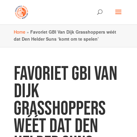
Home
»
Favoriet GBI Van Dijk Grasshoppers wéét
dat Den Helder Suns ‘komt om te spelen’
FAVORIET GBI VAN
DIJK
GRASSHOPPERS
WÉÉT DAT DEN