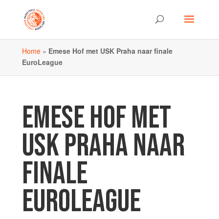
Home
»
Emese Hof met USK Praha naar finale
EuroLeague
EMESE HOF MET
USK PRAHA NAAR
FINALE
EUROLEAGUE