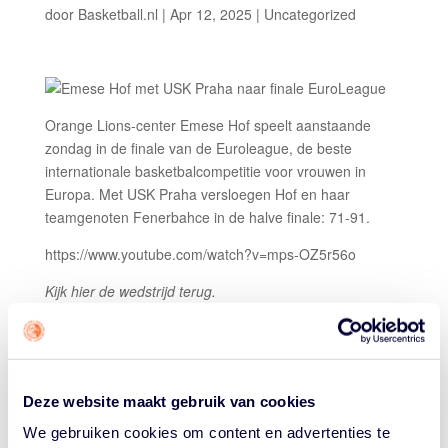
door
Basketball.nl
|
Apr 12, 2025
| Uncategorized
Orange Lions-center Emese Hof speelt aanstaande
zondag in de finale van de Euroleague, de beste
internationale basketbalcompetitie voor vrouwen in
Europa. Met USK Praha versloegen Hof en haar
teamgenoten Fenerbahce in de halve finale: 71-91.
https://www.youtube.com/watch?v=mps-OZ5r56o
Kijk hier de wedstrijd terug.
En dat is knap. Fenerbahce won de EuroLeague de
afgelopen twee jaar en was torenhoge favoriet: in de
eerste en tweede ronde van dit seizoen won de ploeg
alle zestien wedstrijden.
Deze website maakt gebruik van cookies
We gebruiken cookies om content en advertenties te
Emese speelde ongeveer een kwartier en verzamelde 2