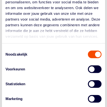
punten, 4 rebounds en 2 assists. Ze was deel van een
personaliseren, om functies voor social media te bieden
defense die EuroLeague MVP Emma Meesseman op 4
en om ons websiteverkeer te analyseren. Ook delen we
punten hield. Verder kreeg Praag goede productie van
informatie over jouw gebruik van onze site met onze
Valeriane Ayayi en Tereza Vyoralova (beide 15 punten)
partners voor social media, adverteren en analyse. Deze
en Ezi Magbegor. Die laatste scoorde 16 punten en
partners kunnen deze gegevens combineren met andere
greep maar liefst 16 rebounds.
informatie die je aan ze hebt verstrekt of die ze hebben
verzameld op basis van jouw gebruik van hun services.
In de finale treft Praag het Spaanse CBK Mersin – de
oude ploeg van Laura Cornelius, teamgenoot van
Emese bij Orange Lions. Mersin versloeg in de halve
Toestemmingsselectie
Noodzakelijk
finales Valencia met 68-66.
De finale is morgen (zondag 13 april) om 20.00 uur.
Meekijken kan via het
YouTube-kanaal
van FIBA.
Voorkeuren
Beelden via FIBA.basketball
Statistieken
Marketing