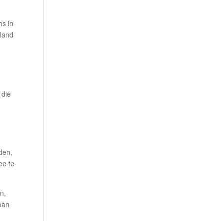
ns in
rland
 die
den,
ee te
n,
taan