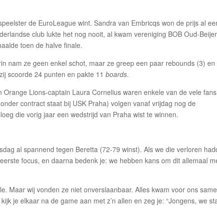
speelster de EuroLeague wint. Sandra van Embricqs won de prijs al ee
derlandse club lukte het nog nooit, al kwam vereniging BOB Oud-Beije
haalde toen de halve finale.
arin nam ze geen enkel schot, maar ze greep een paar rebounds (3) en
 zij scoorde 24 punten en pakte 11
boards
.
n Orange Lions-captain Laura Cornelius waren enkele van de vele fans
nder contract staat bij USK Praha) volgen vanaf vrijdag nog de
loeg die vorig jaar een wedstrijd van Praha wist te winnen.
ag al spannend tegen Beretta (72-79 winst). Als we die verloren had
eerste focus, en daarna bedenk je: we hebben kans om dit allemaal m
ale. Maar wij vonden ze niet onverslaanbaar. Alles kwam voor ons same
 kijk je elkaar na de game aan met z’n allen en zeg je: “Jongens, we s