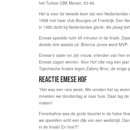
het Turkse CBK Mersin: 53-66.
Het is voor de tweede keer dat een Nederlandse 
1998 met haar club Bourges uit Frankrijk. Een Ne
in 1980 dicht bij Nederlandse glorie: die ploeg be
Emese speelde ruim elf minuten in de finale. Da
deelde drie assists uit. Brionna Jones werd MVP:
Emese’s vader en zijn vrouw, vrienden van hen e
Emese zagen winnen. Voor Hof (die nog één jaar o
Tsjechische finales tegen Zabiny Brno, de enige p
REACTIE EMESE HOF
“Het was een rare week. We vonden het op woensd
moesten we donderdag al naar huis. Daar lag de 
maken!
Fenerbahce was de grote favoriet in de halve fin
we speelden echt een dijk van een wedstrijd. Dan
in de finale! En hoe?!”