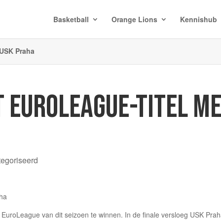
Basketball
Orange Lions
Kennishub
 USK Praha
T EUROLEAGUE-TITEL M
tegoriseerd
EuroLeague van dit seizoen te winnen. In de finale versloeg USK Pra