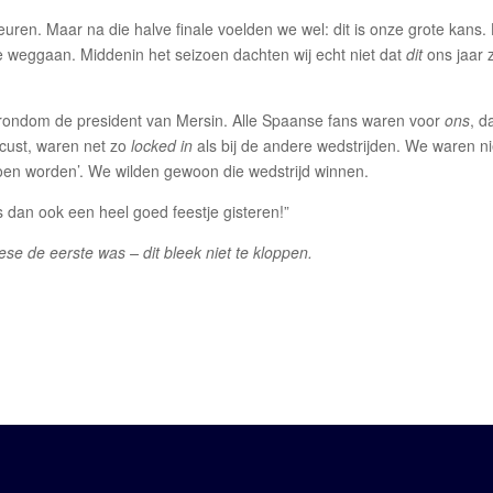
euren. Maar na die halve finale voelden we wel: dit is onze grote kans.
 weggaan. Middenin het seizoen dachten wij echt niet dat
dit
ons jaar 
 rondom de president van Mersin. Alle Spaanse fans waren voor
ons
, d
ocust, waren net zo
locked in
als bij de andere wedstrijden. We waren ni
oen worden’. We wilden gewoon die wedstrijd winnen.
as dan ook een heel goed feestje gisteren!”
ese de eerste was – dit bleek niet te kloppen.