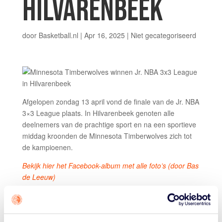
HILVARENBEEK
door
Basketball.nl
|
Apr 16, 2025
|
Niet gecategoriseerd
Afgelopen zondag 13 april vond de finale van de Jr. NBA
3×3 League plaats. In Hilvarenbeek genoten alle
deelnemers van de prachtige sport en na een sportieve
middag kroonden de Minnesota Timberwolves zich tot
de kampioenen.
Bekijk hier het Facebook-album met alle foto’s (door Bas
de Leeuw)
De competitie was bedoeld voor kinderen van 9 tot 12
jaar en bood hen de kans om in NBA-stijl kennis te
maken met basketbal. Dankzij de samenwerking tussen