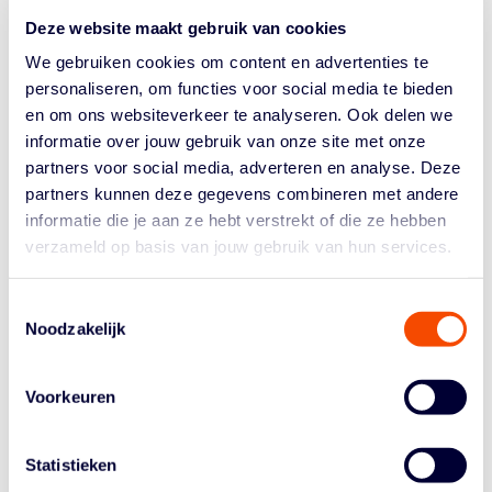
lokale vereniging Biks Shots, de Nederlandse Basketball
Deze website maakt gebruik van cookies
Bond en de NBA speelden de deelnemers een volledig
We gebruiken cookies om content en advertenties te
seizoen, compleet met officiële shirts én een echte ‘Draft
personaliseren, om functies voor social media te bieden
Day’.
en om ons websiteverkeer te analyseren. Ook delen we
Jongeren van Biks Shots coachten floten zelf een groot
informatie over jouw gebruik van onze site met onze
deel van de wedstrijden. Zij volgden daarvoor de cursus
partners voor social media, adverteren en analyse. Deze
‘Jeugd Basketball Scheidsrechter’ of volgende de ‘Fast
partners kunnen deze gegevens combineren met andere
Break’ coaching opleiding. Ze deden tijdens het toernooi
informatie die je aan ze hebt verstrekt of die ze hebben
dan ook waardevolle ervaring op.
verzameld op basis van jouw gebruik van hun services.
3×3-international Kiki Fleuren was erbij om de spelers
aan te moedigen: “Ik zag veel creativiteit! Mooie scores,
Toestemmingsselectie
een
behind the back pass
en hele sportieve wedstrijden.
Noodzakelijk
Volgens mij heeft iedereen vandaag plezier gehad, dus
het was een geslaagde dag!” Ook burgemeester Evert
Voorkeuren
Weys sprak zijn waardering uit voor het initiatief en de
inzet van de club.
Statistieken
Namens de NBB en Biks Shots: Gefeliciteerd aan de