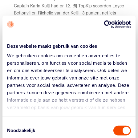
Captain Karin Kuijt had er 12. Bij TopKip scoorden Loyce
Bettonvil en Richelle van der Keijl 13 punten, net iets
meer dan Lindsay Pengel (12).
REACTIE AXEL GOUW
“We hebben het met z’n allen gedaan, en deze zullen
Deze website maakt gebruik van cookies
we nooit meer vergeten. Juist deze deden we met z’n
allen. We hebben zó veel tegenslag gehad… Deze
We gebruiken cookies om content en advertenties te
paste precies.
personaliseren, om functies voor social media te bieden
en om ons websiteverkeer te analyseren. Ook delen we
We begonnen heel stroef, waren heel erg op zoek naar
informatie over jouw gebruik van onze site met onze
oplossingen in die eerste helft. Uiteindelijk vinden we die
partners voor social media, adverteren en analyse. Deze
en dan grijpen we de kans die we hebben. Dan laten we
partners kunnen deze gegevens combineren met andere
niet meer los.
informatie die je aan ze hebt verstrekt of die ze hebben
Gelukkig geen vijfde pot, we hebben zaterdag vrij. Het is
verzameld op basis van jouw gebruik van hun services.
lekker om hem hier in Landsmeer te winnen. Máár, een
wedstrijd vijf in Katwijk: stiekem had ik me daar ook wel
Toestemmingsselectie
op verheugd. Een vijfde en beslissende wedstrijd:
Noodzakelijk
gekkenhuis in Katwijk.”