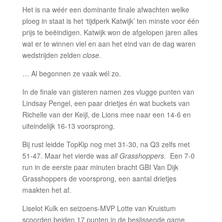
Het is na wéér een dominante finale afwachten welke
ploeg in staat is het ‘tijdperk Katwijk’ ten minste voor één
prijs te beëindigen. Katwijk won de afgelopen jaren alles
wat er te winnen viel en aan het eind van de dag waren
wedstrijden zelden
close
.
… Al begonnen ze vaak wél zo.
In de finale van gisteren namen zes vlugge punten van
Lindsay Pengel, een paar drietjes én wat buckets van
Richelle van der Keijl, de Lions mee naar een 14-6 en
uiteindelijk 16-13 voorsprong.
Bij rust leidde TopKip nog met 31-30, na Q3 zelfs met
51-47. Maar het vierde was
all Grasshoppers
. Een 7-0
run in de eerste paar minuten bracht GBI Van Dijk
Grasshoppers de voorsprong, een aantal drietjes
maakten het af.
Liselot Kulk en seizoens-MVP Lotte van Kruistum
scoorden beiden 17 punten in de beslissende game.