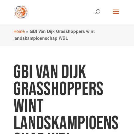
Home
»
GBI Van Dijk Grasshoppers wint
landskampioenschap WBL
GBI VAN DIJK
GRASSHOPPERS
WINT
LANDSKAMPIOENS