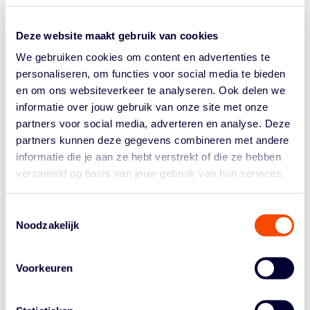
IN DE BOEKEN: HIER
Deze website maakt gebruik van cookies
KOMEN DE PLAY-OFFS!
We gebruiken cookies om content en advertenties te
personaliseren, om functies voor social media te bieden
door
Tiel van den Heuvel
|
Mar 30, 2026
|
Meiden
,
WBL
en om ons websiteverkeer te analyseren. Ook delen we
Het reguliere seizoen zit erop in de Women’s Basketball
informatie over jouw gebruik van onze site met onze
League (WBL). Net als voorgaande jaren sluit GBI Van
partners voor social media, adverteren en analyse. Deze
Dijk Grasshoppers de competitie af als koploper. Ook
partners kunnen deze gegevens combineren met andere
TopKip Lions op nummer twee is een bekend gezicht.
informatie die je aan ze hebt verstrekt of die ze hebben
De play-offs staan meteen voor de deur. Aanstaande...
verzameld op basis van jouw gebruik van hun services.
PLAYOFFSCHEMA WOME
Toestemmingsselectie
Noodzakelijk
N’S BASKETBALL
Voorkeuren
LEAGUE 2025–2026