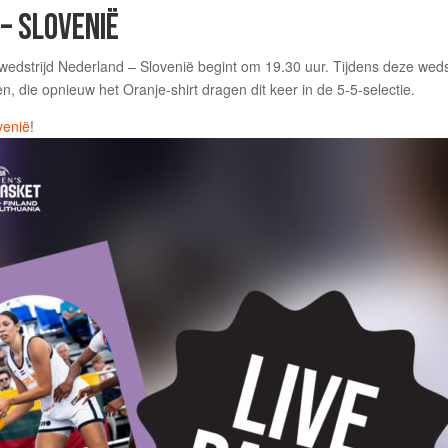
 – SLOVENIË
 De wedstrijd Nederland – Slovenië begint om 19.30 uur. Tijdens deze w
 die opnieuw het Oranje-shirt dragen dit keer in de 5-5-selectie.
venië
!