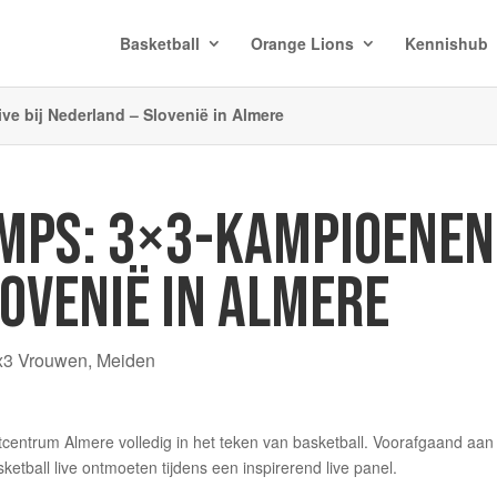
Basketball
Orange Lions
Kennishub
e bij Nederland – Slovenië in Almere
PS: 3×3-KAMPIOENEN L
OVENIË IN ALMERE
x3 Vrouwen
,
Meiden
entrum Almere volledig in het teken van basketball. Voorafgaand aan
ball live ontmoeten tijdens een inspirerend live panel.