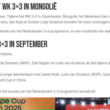
T WK 3×3 IN MONGOLIË
jaar. Tijdens het WK 3×3 in Ulaanbaatar, Mongolië, liet Nederland zien 
tra, Ilse Kuijt en Evelien Lutje Schipholt bereikte het team overtuigend
 potentie van het Nederlandse 3×3-programma, en een voorbode van wa
3×3 IN SEPTEMBER
istorie.
je Driessen (MVP), Zoë Slagter en Lotte van Kruistum de titel tijden
t jonge talententeam met Liselot Kulk, Lotte van Kruistum (MVP), Quin
rld Cup in China.
die het succes van het Nederlandse 3×3-programma benadrukt.