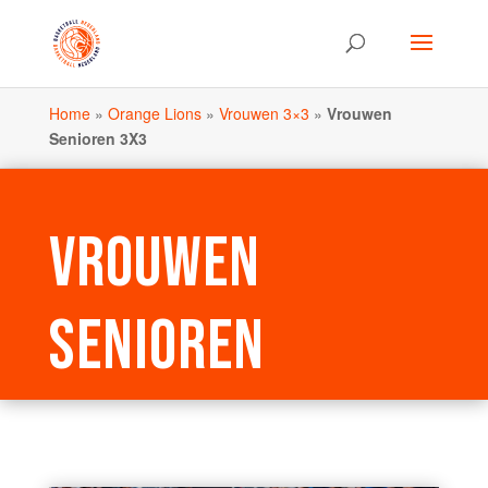
Home
»
Orange Lions
»
Vrouwen 3×3
»
Vrouwen
Senioren 3X3
VROUWEN
SENIOREN