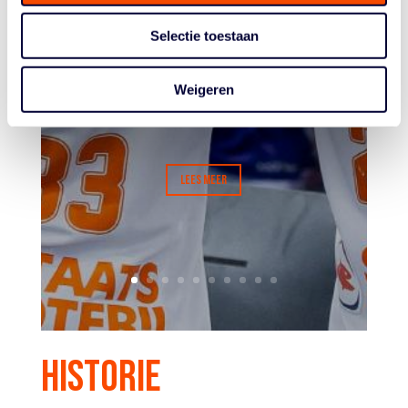
én World Tour in Amsterdam.
De vrouwen wonnen hun
Selectie toestaan
toernooi, de U25 deed zéér
respectabel mee om de prijzen.
De mannen verloren hun finale,
Weigeren
maar bewezen ook -...
LEES MEER
HISTORIE