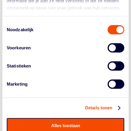
informatie die je aan ze hebt verstrekt of die ze hebben
verzameld op basis van jouw gebruik van hun services.
Toestemmingsselectie
3×3’ERS
Noodzakelijk
LEVEREN
Voorkeuren
WERELDPRES
TATIES VOOR
Statistieken
EIGEN
Marketing
PUBLIEK
Afgelopen weekend speelden
Details tonen
de beste 3x3'ers voor
Nederland, voor eigen publiek,
in de FIBA 3x3 Women's Series
Alles toestaan