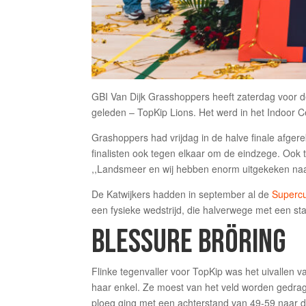
GBI Van Dijk Grasshoppers heeft zaterdag voor de
geleden – TopKip Lions. Het werd in het Indoor
Grashoppers had vrijdag in de halve finale afger
finalisten ook tegen elkaar om de eindzege. Ook 
,,Landsmeer en wij hebben enorm uitgekeken naa
De Katwijkers hadden in september al de
Superc
een fysieke wedstrijd, die halverwege met een sta
BLESSURE BRÖRING
Flinke tegenvaller voor TopKip was het uivallen v
haar enkel. Ze moest van het veld worden gedrage
ploeg ging met een achterstand van 49-59 naar 