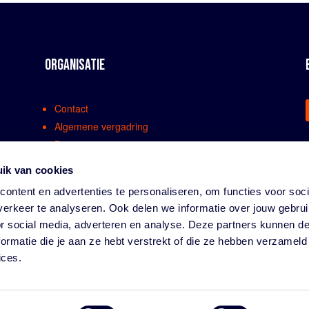
ORGANISATIE
Contact
Algemene vergadring
Bestuur
Comissies en werkgroepen
ik van cookies
Medewerkers
ontent en advertenties te personaliseren, om functies voor soci
Bondsreglementen
erkeer te analyseren. Ook delen we informatie over jouw gebru
Klachtenregeling
or social media, adverteren en analyse. Deze partners kunnen 
Partners
ormatie die je aan ze hebt verstrekt of die ze hebben verzameld
Vacatures
ices.
Privacy