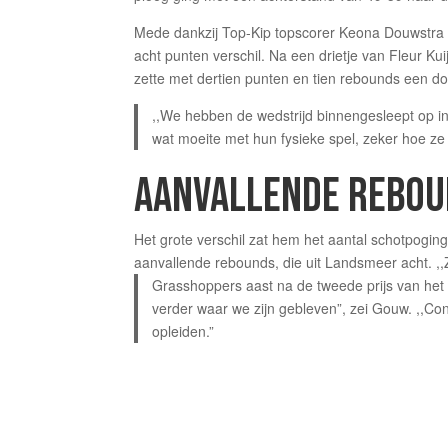
Mede dankzij Top-Kip topscorer Keona Douwstra 
acht punten verschil. Na een drietje van Fleur Ku
zette met dertien punten en tien rebounds een d
,,We hebben de wedstrijd binnengesleept op in
wat moeite met hun fysieke spel, zeker hoe ze
AANVALLENDE REBO
Het grote verschil zat hem het aantal schotpogin
aanvallende rebounds, die uit Landsmeer acht. ,
Grasshoppers aast na de tweede prijs van het
verder waar we zijn gebleven”, zei Gouw. ,,Co
opleiden.”