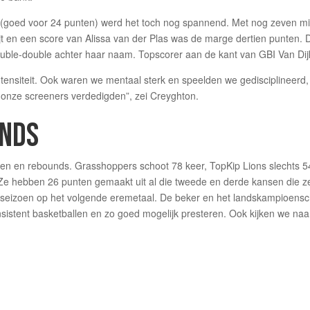
(goed voor 24 punten) werd het toch nog spannend. Met nog zeven minu
ijt en een score van Alissa van der Plas was de marge dertien punten. 
ouble-double achter haar naam. Topscorer aan de kant van GBI Van Di
tensiteit. Ook waren we mentaal sterk en speelden we gedisciplineerd
 onze screeners verdedigden”, zei Creyghton.
UNDS
gen en rebounds. Grasshoppers schoot 78 keer, TopKip Lions slechts 54
,Ze hebben 26 punten gemaakt uit al die tweede en derde kansen die z
 seizoen op het volgende eremetaal. De beker en het landskampioensc
nsistent basketballen en zo goed mogelijk presteren. Ook kijken we n