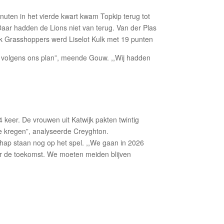
ten in het vierde kwart kwam Topkip terug tot
Daar hadden de Lions niet van terug. Van der Plas
jk Grasshoppers werd Liselot Kulk met 19 punten
, volgens ons plan”, meende Gouw. ,,Wij hadden
 keer. De vrouwen uit Katwijk pakten twintig
e kregen”, analyseerde Creyghton.
hap staan nog op het spel. ,,We gaan in 2026
aar de toekomst. We moeten meiden blijven