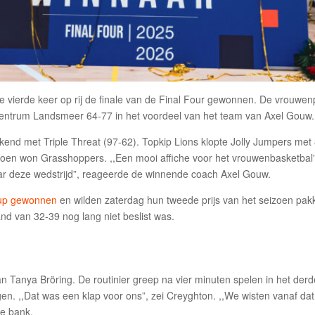
 vierde keer op rij de finale van de Final Four gewonnen. De vrouwenpl
 Centrum Landsmeer 64-77 in het voordeel van het team van Axel Gouw.
ekend met Triple Threat (97-62). Topkip Lions klopte Jolly Jumpers me
toen won Grasshoppers. ,,Een mooi affiche voor het vrouwenbasketbal”
r deze wedstrijd”, reageerde de winnende coach Axel Gouw.
up gewonnen
en wilden zaterdag hun tweede prijs van het seizoen pakke
nd van 32-39 nog lang niet beslist was.
an Tanya Bröring. De routinier greep na vier minuten spelen in het der
n. ,,Dat was een klap voor ons”, zei Creyghton. ,,We wisten vanaf dat
de bank.