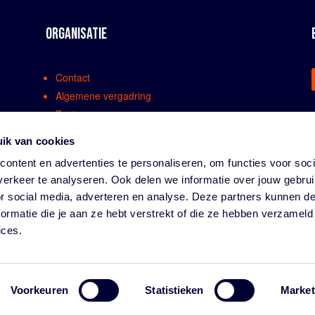
ORGANISATIE
Contact
Algemene vergadring
Bestuur
Comissies en werkgroepen
ik van cookies
Medewerkers
ontent en advertenties te personaliseren, om functies voor soci
Bondsreglementen
erkeer te analyseren. Ook delen we informatie over jouw gebru
Klachtenregeling
or social media, adverteren en analyse. Deze partners kunnen 
Partners
ormatie die je aan ze hebt verstrekt of die ze hebben verzameld
Vacatures
ices.
Privacy
Voorkeuren
Statistieken
Market