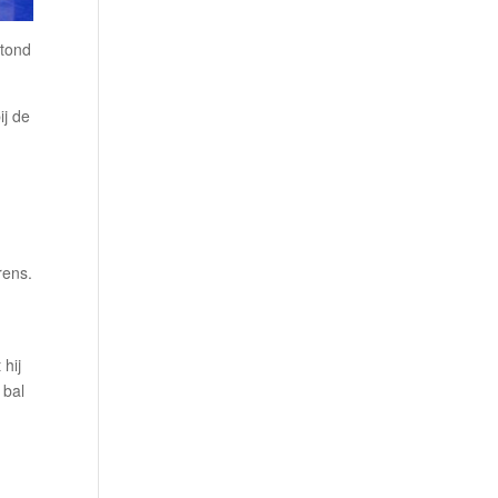
stond
ij de
rens.
 hij
 bal