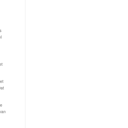
s
el
et
et
Dat
te
 van