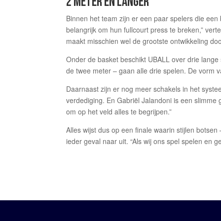
2 METER EN LANGER
Binnen het team zijn er een paar spelers die een
belangrijk om hun fullcourt press te breken,” vert
maakt misschien wel de grootste ontwikkeling do
Onder de basket beschikt UBALL over drie lange 
de twee meter – gaan alle drie spelen. De vorm va
Daarnaast zijn er nog meer schakels in het syste
verdediging. En Gabriël Jalandoni is een slimme
om op het veld alles te begrijpen.”
Alles wijst dus op een finale waarin stijlen botse
ieder geval naar uit. “Als wij ons spel spelen en 