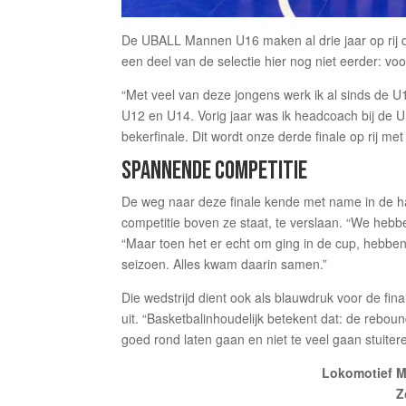
De UBALL Mannen U16 maken al drie jaar op rij de
een deel van de selectie hier nog niet eerder: voo
“Met veel van deze jongens werk ik al sinds de U1
U12 en U14. Vorig jaar was ik headcoach bij de U1
bekerfinale. Dit wordt onze derde finale op rij 
SPANNENDE COMPETITIE
De weg naar deze finale kende met name in de ha
competitie boven ze staat, te verslaan. “We hebb
“Maar toen het er echt om ging in de cup, hebben
seizoen. Alles kwam daarin samen.”
Die wedstrijd dient ook als blauwdruk voor de fi
uit. “Basketbalinhoudelijk betekent dat: de rebo
goed rond laten gaan en niet te veel gaan stuiter
Lokomotief M
Z