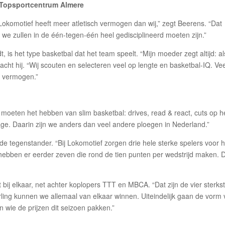
Topsportcentrum Almere
“Lokomotief heeft meer atletisch vermogen dan wij,” zegt Beerens. “Dat
 zullen in de één-tegen-één heel gedisciplineerd moeten zijn.”
is het type basketbal dat het team speelt. “Mijn moeder zegt altijd: al
 lacht hij. “Wij scouten en selecteren veel op lengte en basketbal-IQ. Ve
h vermogen.”
ij moeten het hebben van slim basketbal: drives, read & react, cuts op h
e. Daarin zijn we anders dan veel andere ploegen in Nederland.”
de tegenstander. “Bij Lokomotief zorgen drie hele sterke spelers voor h
 hebben er eerder zeven die rond de tien punten per wedstrijd maken. 
bij elkaar, net achter koplopers TTT en MBCA. “Dat zijn de vier sterks
ling kunnen we allemaal van elkaar winnen. Uiteindelijk gaan de vorm
 wie de prijzen dit seizoen pakken.”