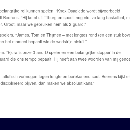
 belangrijke rol kunnen spelen. “Knox Osagiede wordt bijvoorbeeld
elt Beerens. “Hij komt uit Tilburg en speelt nog niet zo lang basketbal, 
or. Groot, maar we gebruiken hem als 2-guard.”
spelers. “James, Tom en Thijmen – met lengtes rond (en een stuk bov
n het moment bepaalt wie de wedstrijd afsluit.”
em. “Ejora is onze 3-and-D speler en een belangrijke stopper in de
 guard die ons tempo bepaalt. Hij heeft aan twee woorden van mij geno
n – atletisch vermogen tegen lengte en berekenend spel. Beerens kijkt er
gedisciplineerd blijven, dan maken we absoluut kans.”