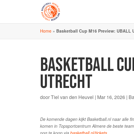
Home
»
Basketball Cup M16 Preview: UBALL U
BASKETBALL CU
UTRECHT
door
Tiel van den Heuvel
|
Mar 16, 2026
|
Ba
De komende dagen kijkt Basketball.nl naar alle 
komen in Topsportcentrum Almere de beste teams v
nog te koop via
basketball.nl/tickets
.