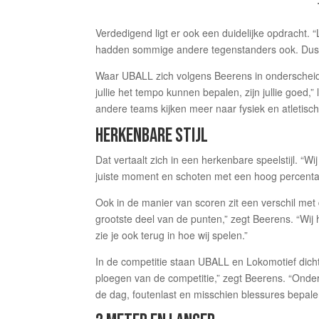
Verdedigend ligt er ook een duidelijke opdracht. 
hadden sommige andere tegenstanders ook. Dus we
Waar UBALL zich volgens Beerens in onderscheidt, 
jullie het tempo kunnen bepalen, zijn jullie goed,”
andere teams kijken meer naar fysiek en atletisc
HERKENBARE STIJL
Dat vertaalt zich in een herkenbare speelstijl. “W
juiste moment en schoten met een hoog percentag
Ook in de manier van scoren zit een verschil met 
grootste deel van de punten,” zegt Beerens. “Wij
zie je ook terug in hoe wij spelen.”
In de competitie staan UBALL en Lokomotief dicht 
ploegen van de competitie,” zegt Beerens. “Onder
de dag, foutenlast en misschien blessures bepalen