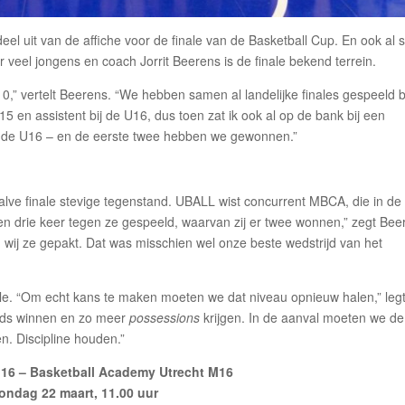
el uit van de affiche voor de finale van de Basketball Cup. En ook al 
r veel jongens en coach Jorrit Beerens is de finale bekend terrein.
0,” vertelt Beerens. “We hebben samen al landelijke finales gespeeld b
5 en assistent bij de U16, dus toen zat ik ook al op de bank bij een
met de U16 – en de eerste twee hebben we gewonnen.”
lve finale stevige tegenstand. UBALL wist concurrent MBCA, die in de
en drie keer tegen ze gespeeld, waarvan zij er twee wonnen,” zegt Bee
 wij ze gepakt. Dat was misschien wel onze beste wedstrijd van het
nale. “Om echt kans te maken moeten we dat niveau opnieuw halen,” legt
unds winnen en zo meer
possessions
krijgen. In de aanval moeten we de
en. Discipline houden.”
16 – Basketball Academy Utrecht M16
ondag 22 maart, 11.00 uur