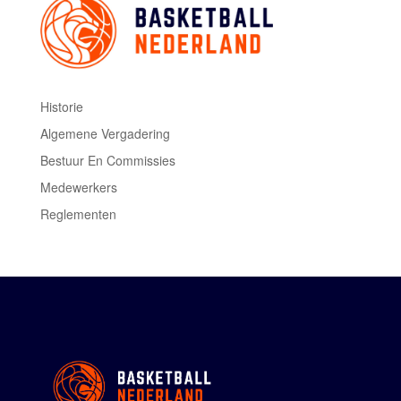
Historie
Algemene Vergadering
Bestuur En Commissies
Medewerkers
Reglementen