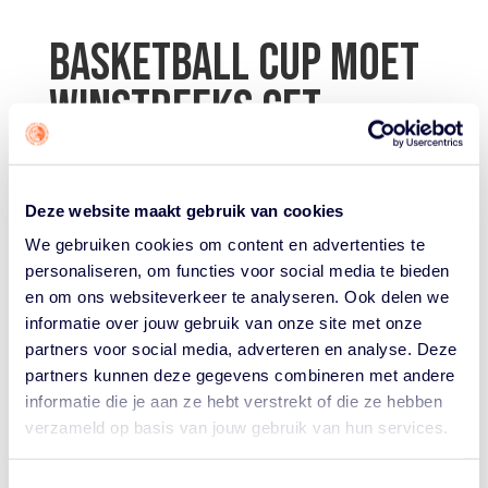
BASKETBALL CUP MOET
WINSTREEKS GET
UNITED HET MOOISTE
SLOT GEVEN
Deze website maakt gebruik van cookies
door
Tiel van den Heuvel
|
Mar 20, 2026
|
Basketball
We gebruiken cookies om content en advertenties te
Cup
personaliseren, om functies voor social media te bieden
en om ons websiteverkeer te analyseren. Ook delen we
De komende dagen kijkt Basketball.nl naar alle finales
informatie over jouw gebruik van onze site met onze
van de Basketball Cup. Aanstaande zaterdag 21 en
partners voor social media, adverteren en analyse. Deze
zondag 22 maart komen in Topsportcentrum Almere de
partners kunnen deze gegevens combineren met andere
beste teams van Nederland bij elkaar in de strijd om de
informatie die je aan ze hebt verstrekt of die ze hebben
eerste prijs van 2026. Kaarten nog te koop...
verzameld op basis van jouw gebruik van hun services.
Toestemmingsselectie