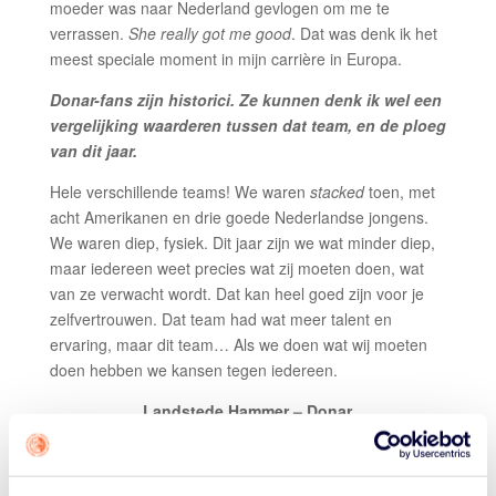
moeder was naar Nederland gevlogen om me te
verrassen.
She really got me good
. Dat was denk ik het
meest speciale moment in mijn carrière in Europa.
Donar-fans zijn historici. Ze kunnen denk ik wel een
vergelijking waarderen tussen dat team, en de ploeg
van dit jaar.
Hele verschillende teams! We waren
stacked
toen, met
acht Amerikanen en drie goede Nederlandse jongens.
We waren diep, fysiek. Dit jaar zijn we wat minder diep,
maar iedereen weet precies wat zij moeten doen, wat
van ze verwacht wordt. Dat kan heel goed zijn voor je
zelfvertrouwen. Dat team had wat meer talent en
ervaring, maar dit team… Als we doen wat wij moeten
doen hebben we kansen tegen iedereen.
Landstede Hammer – Donar
Zondag 22 maart, 13.00 uur
Topsportcentrum Almere
TICKETS
–
LIVESTREAM