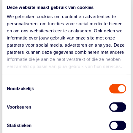
Deze website maakt gebruik van cookies
Dit jaar zitten jullie boven .500, gaat goed dus?
We gebruiken cookies om content en advertenties te
Zeker, dat is goed in deze BNXT. Je moet elke avond op
personaliseren, om functies voor social media te bieden
komen dagen, er zijn veel sterke teams, met name in
en om ons websiteverkeer te analyseren. Ook delen we
België. We zitten in de buurt bij Den Bosch en Leiden,
informatie over jouw gebruik van onze site met onze
dat is goed.
partners voor social media, adverteren en analyse. Deze
Jullie winnen véél close games. Welke kwaliteit
partners kunnen deze gegevens combineren met andere
hebben jullie, die daarvoor zorgt?
informatie die je aan ze hebt verstrekt of die ze hebben
verzameld op basis van jouw gebruik van hun services.
De groep is close. Dat is één ding. Maar ik ben een
ervaren pointguard, ik weet wat we kunnen doen in
spannende situaties aan het einde van wedstrijden.
Toestemmingsselectie
Noodzakelijk
Daar hoeven we geen time-outs voor te nemen: we
kunnen simpele acties runnen die ons in goede situaties
brengen.
Voorkeuren
In de halve finale van de Basketball Cup had je een
fantastische game. Voor mensen die nog nooit 3
Statistieken
drietjes in een minuut scoorden: hoe voelde dat?