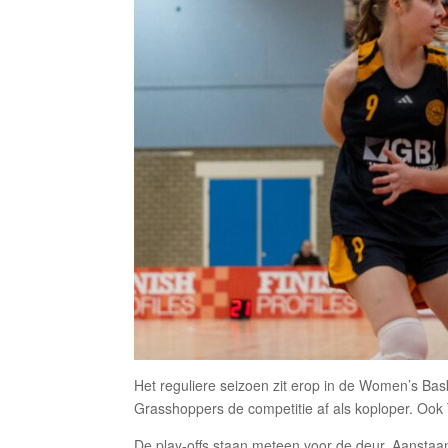
Het reguliere seizoen zit erop in de Women’s Bas
Grasshoppers de competitie af als koploper. Ook
De play-offs staan meteen voor de deur. Aanstaa