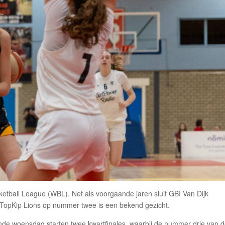
ketball League (WBL). Net als voorgaande jaren sluit GBI Van Dijk
 TopKip Lions op nummer twee is een bekend gezicht.
nde woensdag starten twee kwartfinales, waarbij de nummer drie van 