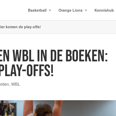
Basketball
Orange Lions
Kennishub
ier komen de play-offs!
EN WBL IN DE BOEKEN:
PLAY-OFFS!
eiden
,
WBL