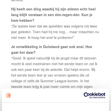
Hij heeft een ding waarbij hij zijn atleten echt heel
lang blijft verslaan in een één-tegen-één
.
Kun je
hem hebben?
“De laatste keer dat we speelden was volgens mij twee
jaar geleden. Toen had hij me nog… maar misschien nu
niet meer. Ik hoop het snel te proberen!”
Je ontwikkeling in Duitsland gaat ook snel. Hoe
gaat het daar?
“Goed. Ik speel natuurlijk bij de jeugd maar dit seizoen
mocht ik veel meetrainen met het eerste team en zat ik
ook een paar keer bij de selectie. Dat helpt enorm. Bij
het eerste team leer je van ervaren spelers die uit
college of zelfs de Summer League komen. In het
tweede team krijg ik juist meer ruimte om mijn eigen
spel te ontwikkelen en dingen uit te proberen. Die
combinatie werkt heel goed voor mij.”