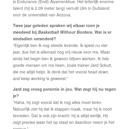
is Endurance (Endi) Aiyamenkhue. Het letterlijk enorme
talent (hij is 2.09 meter lang) verruilt Ulm in Duitsland
voor de universiteit van Arizona.
Twee jaar geleden spraken wij elkaar toen je
meedeed bij
Basketball Without Borders
. Wat is er
sindsdien veranderd?
“Eigenlijk ben ik nog steeds lerende. Ik speel nu vier
jaar, dus het is allemaal nog vrij nieuw voor me. Maar
sinds het begin ben ik gewoon blijven werken. Ik heb
goede mensen om me heen, zoals trainer Jard Scbuit,
die me altijd helpt. Ik denk dat het vooral
head down,
and keep working
is geweest.”
Jard zag vroeg potentie in jou. Wat zegt hij nu tegen
je?
“Haha, hij zegt vooral dat ik nog alles moet leren.
Natuurlijk ziet hij dat ik stappen maak, maar hij is nooit
tevreden. Dat is ook zijn kracht: hij is altijd eerlijk. Hij
zegt precies waar het op staat en daardoor neem je het
serieus.”