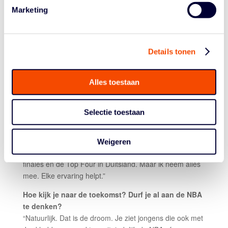
een programma echt speelt. Als ik mezelf niet terugzie
Marketing
in een systeem, dan zou ik daar niet voor kiezen. Bij
Arizona voelde dat gewoon goed.”
Ze zien jou niet alleen als traditionele center, toch?
Details tonen
“Nee, meer als een power forward/center-combinatie.
Daar wil ik ook naartoe groeien. Jard stimuleert me
Alles toestaan
daarin. Niet alleen een ‘lopende big’ zijn, maar
veelzijdiger worden. Omdat ik relatief laat ben
begonnen, denk ik dat ik nog veel kanten op kan.”
Selectie toestaan
Je agenda zit ondertussen behoorlijk vol.
“Ja, zeker. Ik speel met de U19, het tweede team en
Weigeren
train dus vaak mee met het eerste. Nu hebben we nog
finales en de Top Four in Duitsland. Maar ik neem alles
mee. Elke ervaring helpt.”
Hoe kijk je naar de toekomst? Durf je al aan de NBA
te denken?
“Natuurlijk. Dat is de droom. Je ziet jongens die ook met