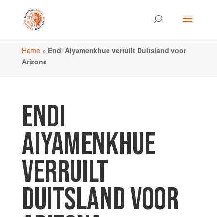
Home
»
Endi Aiyamenkhue verruilt Duitsland voor
Arizona
ENDI
AIYAMENKHUE
VERRUILT
DUITSLAND VOOR