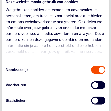
Deze website maakt gebruik van cookies
We gebruiken cookies om content en advertenties te
personaliseren, om functies voor social media te bieden
en om ons websiteverkeer te analyseren. Ook delen we
informatie over jouw gebruik van onze site met onze
partners voor social media, adverteren en analyse. Deze
partners kunnen deze gegevens combineren met andere
informatie die je aan ze hebt verstrekt of die ze hebben
Amerika was altijd al het doel. Waarom werd het
verzameld op basis van jouw gebruik van hun services.
uiteindelijk Arizona?
“Ik heb natuurlijk gekeken naar jongens als Dwayne
Toestemmingsselectie
Aristode, die daar heeft gespeeld. Ik heb met hem
Noodzakelijk
getraind en volg zijn pad ook. Daarnaast keek ik naar
wedstrijden van Arizona en zag ik mezelf echt in hun
systeem. Ze spelen veel via de
bigs
en vaak ook met
Voorkeuren
twee grote mannen. Dat past bij mij.”
Dat gevoel was dus doorslaggevend?
Statistieken
“Ja. Tijdens visits lijkt alles mooi, dat hoort erbij. Maar
uiteindelijk kijk ik vooral naar het basketbal en naar hoe