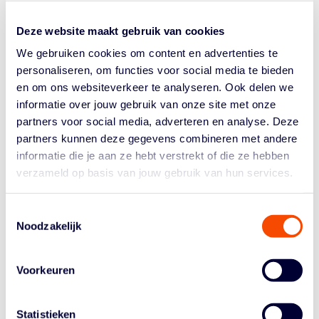
goedgekeurd voor de nieuwe licentieperiode 2025–
2027. Met deze erkenning bevestigt FIBA het
Deze website maakt gebruik van cookies
internationale niveau en de inzet van onze
We gebruiken cookies om content en advertenties te
scheidsrechters en commissaris....
personaliseren, om functies voor social media te bieden
en om ons websiteverkeer te analyseren. Ook delen we
informatie over jouw gebruik van onze site met onze
partners voor social media, adverteren en analyse. Deze
partners kunnen deze gegevens combineren met andere
informatie die je aan ze hebt verstrekt of die ze hebben
verzameld op basis van jouw gebruik van hun services.
Historie
Algemene Vergadering
Toestemmingsselectie
Noodzakelijk
Bestuur En Commissies
Medewerkers
Voorkeuren
Reglementen
Statistieken