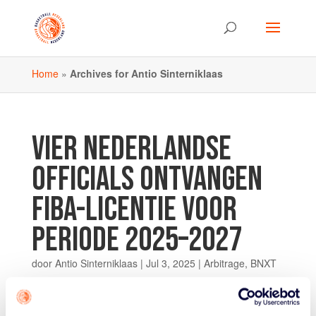
Home
»
Archives for Antio Sinterniklaas
VIER NEDERLANDSE
OFFICIALS ONTVANGEN
FIBA-LICENTIE VOOR
PERIODE 2025–2027
door
Antio Sinterniklaas
|
Jul 3, 2025
|
Arbitrage
,
BNXT
De Nederlandse Basketball Bond is trots te mogen
melden dat vier Nederlandse officials door FIBA zijn