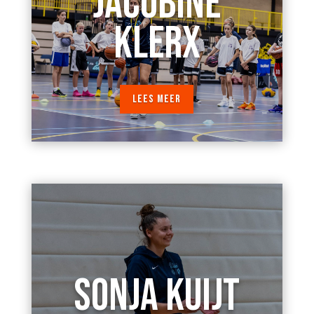
JACOBINE
KLERX
LEES MEER
SONJA KUIJT