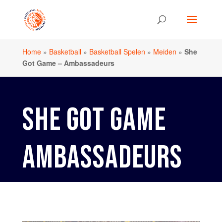
Home
»
Basketball
»
Basketball Spelen
»
Meiden
»
She
Got Game – Ambassadeurs
SHE GOT GAME
AMBASSADEURS