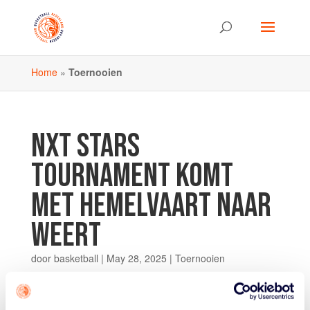
Home
»
Toernooien
NXT STARS
TOURNAMENT KOMT
MET HEMELVAART NAAR
WEERT
door
basketball
|
May 28, 2025
|
Toernooien
Zeven landen. 36 Teams. Zo’n 400 sporters. Die komen
allemaal naar Weert, waar vanaf morgen (donderdag 29