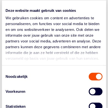
mei) het NXT Stars International Tournament voor
jeugdteams plaatsvindt. Prismaworx Basketbal
Deze website maakt gebruik van cookies
Academie Limburg organiseert het toernooi voor het
We gebruiken cookies om content en advertenties te
eerst. In vier...
personaliseren, om functies voor social media te bieden
en om ons websiteverkeer te analyseren. Ook delen we
informatie over jouw gebruik van onze site met onze
partners voor social media, adverteren en analyse. Deze
partners kunnen deze gegevens combineren met andere
informatie die je aan ze hebt verstrekt of die ze hebben
verzameld op basis van jouw gebruik van hun services.
Historie
Algemene Vergadering
Toestemmingsselectie
Noodzakelijk
Bestuur En Commissies
Medewerkers
Voorkeuren
Reglementen
Statistieken