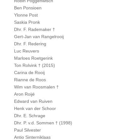
Robin Poggenwisch
Ben Ponsioen
Ylonne Post
Saskia Pronk
Dhr. F. Rademaker †
Gert-Jan van Rangelrooij
Dhr. F. Redering
Luc Reuvers
Marloes Roetgerink
Ton Rolvink † (2015)
Carina de Rooij
Rianne de Roos
Wim van Roosmalen
†
Aron Roijé
Edward van Ruiven
Henk van der Schoor
Dhr. E. Schrage
Dhr. P. v.d. Sommen † (1998)
Paul Silvester
Antio Sinterniklaas