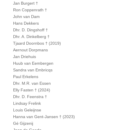
Jan Burgert †
Ron Coppenrath †
John van Dam
Hans Dekkers
Dhr. D. Dingshoff †
Dhr. A. Dinkelberg †
Tjaard Doornbos † (2019)
Aernout Dorpmans
Jan Driehuis
Huub van Eembergen
Sandra van Embricqs
Paul Erkelens
Dhr. M.R. van Essen
Elly Fasten † (2024)
Dhr. D. Feenstra †
Lindsay Frelink
Louis Geleijnse
Hanna van Gent-Jansen † (2023)
Gé Gijzenij