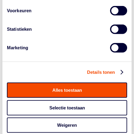
J. de Kruif
Kees Kuijer
Voorkeuren
Dhr. M.L.M. Kuijpers †
Peter Kusters
Dhr. M. Kwakkestijn
Statistieken
Dhr. C. van Laar
Ad de Laat † (2021)
Marketing
Cock van de Lagemaat
Koen Lammers
Yvonne Lansink Rotgerink
Mej. F. Lewis
Details tonen
Bea Lie-A-Tjam
Lambert van Lieshout
Eddy Ligeon
Alles toestaan
Fieke Ligthart
Mient Lijzenga
Selectie toestaan
Gertjan van der Linden
Harry van Loon
Dhr. J. Lucas
Weigeren
Dhr. A. Maarschalkerweerd