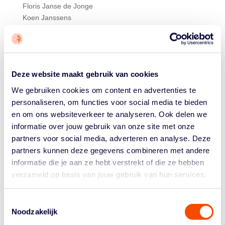
Floris Janse de Jonge
Koen Janssens
Jesper Jobse
Cees de Jonge † (2006)
Tom Joziasse
Ton (A.) Kaart † (2022)
Deze website maakt gebruik van cookies
Ton Kallenberg sr. † (2010)
Dhr. J.W. Kars
We gebruiken cookies om content en advertenties te
Michiel Kempers † (2022)
personaliseren, om functies voor social media te bieden
Maaike Klein
en om ons websiteverkeer te analyseren. Ook delen we
Ben Klerks † (2006)
informatie over jouw gebruik van onze site met onze
Rob Knijnenburg
partners voor social media, adverteren en analyse. Deze
Laura Kooij
partners kunnen deze gegevens combineren met andere
Leonie Kooij
informatie die je aan ze hebt verstrekt of die ze hebben
Bert Koot
verzameld op basis van jouw gebruik van hun services.
Annie Koper-van Es †
Mustafa Korkmaz
Toestemmingsselectie
Cher Korver
Noodzakelijk
Bo Kramer