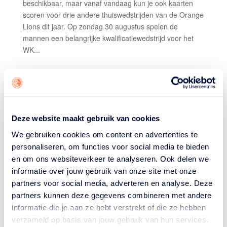
beschikbaar, maar vanaf vandaag kun je ook kaarten
scoren voor drie andere thuiswedstrijden van de Orange
Lions dit jaar. Op zondag 30 augustus spelen de
mannen een belangrijke kwalificatiewedstrijd voor het
WK...
KAARTVERKOOP NBB
FINALS VAN START: PAK
Deze website maakt gebruik van cookies
NU JOUW EARLY BIRD
We gebruiken cookies om content en advertenties te
KORTING
personaliseren, om functies voor social media te bieden
en om ons websiteverkeer te analyseren. Ook delen we
door
Basketball Nederland
|
Apr 20, 2026
|
Nieuws
informatie over jouw gebruik van onze site met onze
basketball.nl app
partners voor social media, adverteren en analyse. Deze
partners kunnen deze gegevens combineren met andere
De NBB Finals komen eraan! Op 30 en 31 mei worden
informatie die je aan ze hebt verstrekt of die ze hebben
in Topsportcentrum Almere de landskampioenen
verzameld op basis van jouw gebruik van hun services.