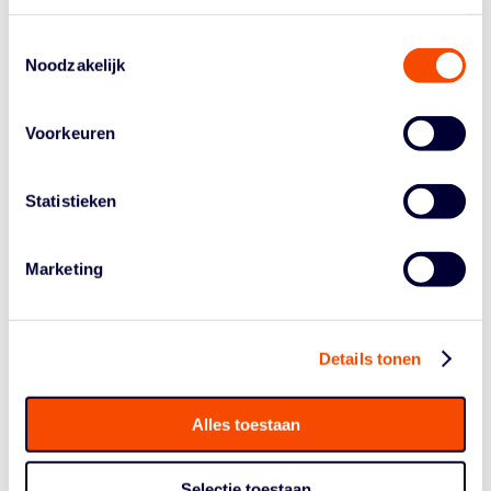
gekroond in 11 finales – van jeugd tot Promotiedivisies.
KOOP HIER JE TICKETS Scoor nu je ticket met 10%
Toestemmingsselectie
early bird korting en beleef het beste basketbal van
Noodzakelijk
Nederland van...
Voorkeuren
DATA STAAN VAST:
INSCHRIJVINGEN 3X3NL
Statistieken
TOUR VANAF NU
Marketing
GEOPEND
door
Tiel van den Heuvel
|
Jan 30, 2026
|
3x3
,
Nieuws
Details tonen
basketball.nl app
De 3x3NL Tour komt ook dit jaar natuurlijk terug op de
Alles toestaan
basketbalkalender en inschrijven kan vanaf nu. Ook dit
jaar trekt de tour kriskras door het land met een mix van
vertrouwde locaties, nieuwe speelsteden en extra
Selectie toestaan