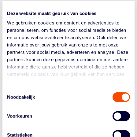
maanden geleden stonden ze tegenover elkaar in de
Cup Finals. BAL gaf toen een voorsprong in het vierde
Deze website maakt gebruik van cookies
kwart weg en is dus gebrand op revanche. Krijgt de
We gebruiken cookies om content en advertenties te
ploeg die?...
personaliseren, om functies voor social media te bieden
en om ons websiteverkeer te analyseren. Ook delen we
informatie over jouw gebruik van onze site met onze
partners voor social media, adverteren en analyse. Deze
partners kunnen deze gegevens combineren met andere
informatie die je aan ze hebt verstrekt of die ze hebben
verzameld op basis van jouw gebruik van hun services.
Historie
Algemene Vergadering
Toestemmingsselectie
Noodzakelijk
Bestuur En Commissies
Medewerkers
Voorkeuren
Reglementen
Statistieken