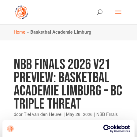
Home
»
Basketbal Academie Limburg
NBB FINALS 2026 V21
PREVIEW: BASKETBAL
ACADEMIE LIMBURG – BC
TRIPLE THREAT
door
Tiel van den Heuvel
|
May 26, 2026
|
NBB Finals
De Basketbal Academie Limburg (Weert) en BC Triple
ThreaT (Haarlem) kennen elkaar. Heel goed. Een paar