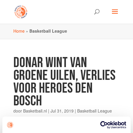
Home
»
Basketball League
DONAR WINT VAN
GROENE UILEN, VERLIES
VOOR HEROES DEN
BOSCH
door
Basketball.nl
|
Jul 31, 2019
|
Basketball League
Donar heeft vrijdagavond de oefenwedstrijd tegen
Groene Uilen in winst omgezet. Het werd 46-84 voor de