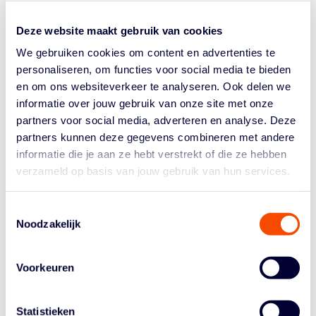
Groningers, die eerder in de week in een besloten
oefenwedstrijd met 57-81 onderuit gingen tegen Filou
Deze website maakt gebruik van cookies
Oostende. Ook het vernieuwde Heroes Den Bosch is
We gebruiken cookies om content en advertenties te
begonnen aan...
personaliseren, om functies voor social media te bieden
en om ons websiteverkeer te analyseren. Ook delen we
informatie over jouw gebruik van onze site met onze
partners voor social media, adverteren en analyse. Deze
partners kunnen deze gegevens combineren met andere
informatie die je aan ze hebt verstrekt of die ze hebben
verzameld op basis van jouw gebruik van hun services.
Historie
Algemene Vergadering
Toestemmingsselectie
Noodzakelijk
Bestuur En Commissies
Medewerkers
Voorkeuren
Reglementen
Statistieken