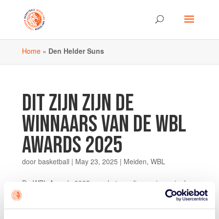
Home
»
Den Helder Suns
DIT ZIJN ZIJN DE
WINNAARS VAN DE WBL
AWARDS 2025
door
basketball
|
May 23, 2025
|
Meiden
,
WBL
De WBL Awards 2025 voor het reguliere seizoen in de
Womens Basketball League zijn de afgelopen week
uitgereikt. Tijdens de eerste finalewedstrijd tussen GBI
Van Dijk Grasshoppers en TopKip Lions, en later bij