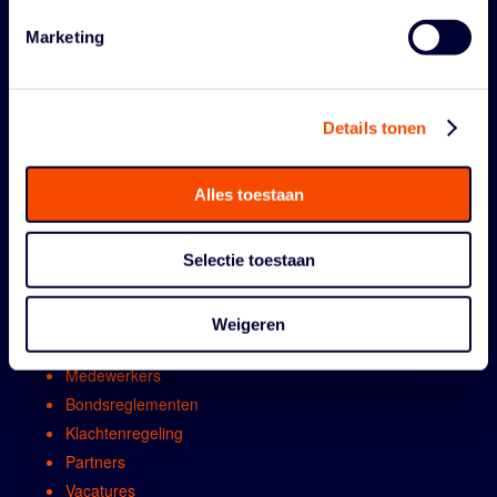
Marketing
Details tonen
ORGANISATIE
Alles toestaan
Contact
Selectie toestaan
Algemene vergadring
Bestuur
Weigeren
Comissies en werkgroepen
Medewerkers
Bondsreglementen
Klachtenregeling
Partners
Vacatures