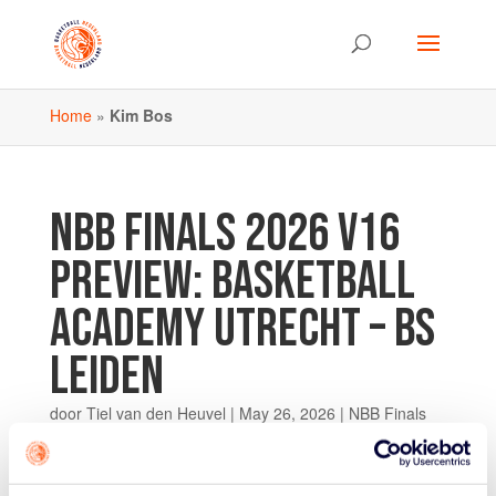
Home
»
Kim Bos
NBB FINALS 2026 V16
PREVIEW: BASKETBALL
ACADEMY UTRECHT – BS
LEIDEN
door
Tiel van den Heuvel
|
May 26, 2026
|
NBB Finals
Op zaterdag 30 mei spelen de Basketball Academy
Utrecht en de meiden van BS Leiden een bijzonder