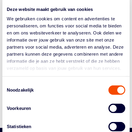
finale in de U16. De strijd om het landskampioenschap
Deze website maakt gebruik van cookies
is namelijk een rematch van de finale om de Basketball
Cup. Utrecht gaat voor de dubbel – Leiden wil dat...
We gebruiken cookies om content en advertenties te
personaliseren, om functies voor social media te bieden
en om ons websiteverkeer te analyseren. Ook delen we
informatie over jouw gebruik van onze site met onze
partners voor social media, adverteren en analyse. Deze
partners kunnen deze gegevens combineren met andere
informatie die je aan ze hebt verstrekt of die ze hebben
verzameld op basis van jouw gebruik van hun services.
Historie
Algemene Vergadering
Toestemmingsselectie
Bestuur En Commissies
Noodzakelijk
Medewerkers
Reglementen
Voorkeuren
Statistieken