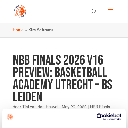
Home
»
Kim Schrama
NBB FINALS 2026 V16
PREVIEW: BASKETBALL
ACADEMY UTRECHT – BS
LEIDEN
door
Tiel van den Heuvel
|
May 26, 2026
|
NBB Finals
Op zaterdag 30 mei spelen de Basketball Academy
Utrecht en de meiden van BS Leiden een bijzonder