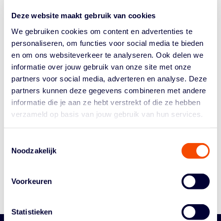
finale in de U16. De strijd om het landskampioenschap
Deze website maakt gebruik van cookies
is namelijk een rematch van de finale om de Basketball
Cup. Utrecht gaat voor de dubbel – Leiden wil dat...
We gebruiken cookies om content en advertenties te
personaliseren, om functies voor social media te bieden
en om ons websiteverkeer te analyseren. Ook delen we
informatie over jouw gebruik van onze site met onze
partners voor social media, adverteren en analyse. Deze
partners kunnen deze gegevens combineren met andere
informatie die je aan ze hebt verstrekt of die ze hebben
verzameld op basis van jouw gebruik van hun services.
Historie
Algemene Vergadering
Toestemmingsselectie
Bestuur En Commissies
Noodzakelijk
Medewerkers
Reglementen
Voorkeuren
Statistieken