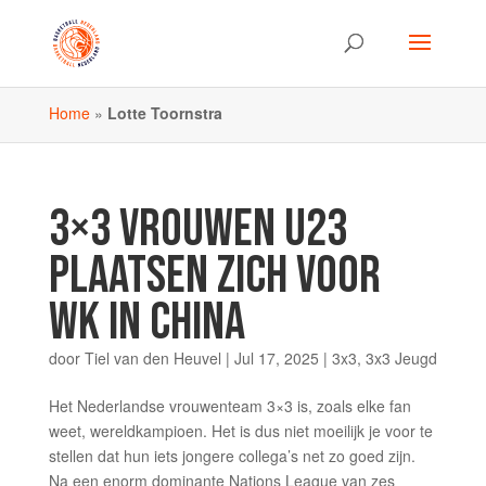
Home
»
Lotte Toornstra
3×3 VROUWEN U23
PLAATSEN ZICH VOOR
WK IN CHINA
door
Tiel van den Heuvel
|
Jul 17, 2025
|
3x3
,
3x3 Jeugd
Het Nederlandse vrouwenteam 3×3 is, zoals elke fan
weet, wereldkampioen. Het is dus niet moeilijk je voor te
stellen dat hun iets jongere collega’s net zo goed zijn.
Na een enorm dominante Nations League van zes