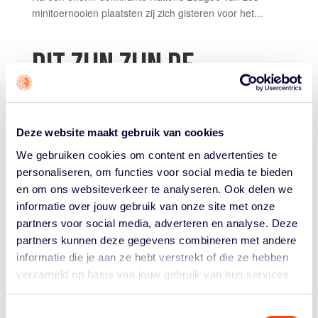
minitoernooien plaatsten zij zich gisteren voor het...
DIT ZIJN ZIJN DE
WINNAARS VAN DE WBL
AWARDS 2025
Deze website maakt gebruik van cookies
door
basketball
|
May 23, 2025
|
Meiden
,
WBL
We gebruiken cookies om content en advertenties te
personaliseren, om functies voor social media te bieden
De WBL Awards 2025 voor het reguliere seizoen in de
en om ons websiteverkeer te analyseren. Ook delen we
Womens Basketball League zijn de afgelopen week
informatie over jouw gebruik van onze site met onze
uitgereikt. Tijdens de eerste finalewedstrijd tussen GBI
partners voor social media, adverteren en analyse. Deze
Van Dijk Grasshoppers en TopKip Lions, en later bij
partners kunnen deze gegevens combineren met andere
game 2, werden deze scheidsrechter, coach en
informatie die je aan ze hebt verstrekt of die ze hebben
speelsters...
verzameld op basis van jouw gebruik van hun services.
Toestemmingsselectie