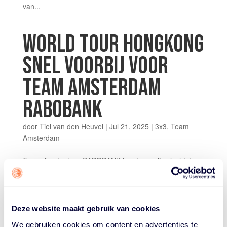
van...
WORLD TOUR HONGKONG
SNEL VOORBIJ VOOR
TEAM AMSTERDAM
RABOBANK
door
Tiel van den Heuvel
|
Jul 21, 2025
|
3x3
,
Team
Amsterdam
Team Amsterdam RABOBANK komt van zijn slechtste
World Tour-stop van dit jaar. In Hongkong verloor de
ploeg allebei z’n wedstrijden, waardoor de mannen als
‘tourist’ naar Azië reisden en een negende plek pakten.
Amsterdam RABOBANK ging naar Hongkong met een
Deze website maakt gebruik van cookies
titel te...
We gebruiken cookies om content en advertenties te