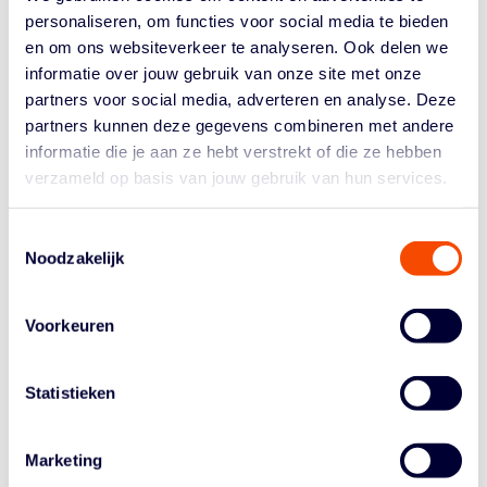
personaliseren, om functies voor social media te bieden
GEEN FINALE VOOR
en om ons websiteverkeer te analyseren. Ook delen we
informatie over jouw gebruik van onze site met onze
AMSTERDAM, UTRECHT
partners voor social media, adverteren en analyse. Deze
partners kunnen deze gegevens combineren met andere
NIET VOORBIJ
informatie die je aan ze hebt verstrekt of die ze hebben
verzameld op basis van jouw gebruik van hun services.
QUALIFIERS, BIJ WORLD
TOUR IN WENEN
Toestemmingsselectie
Noodzakelijk
door
basketball
|
Jun 16, 2025
|
3x3
,
Team Amsterdam
,
Team Utrecht
Voorkeuren
Je zou er haast aan gewend raken: Team Amsterdam
RABOBANK dat in de finale van een World Tour mag
Statistieken
spelen. Afgelopen weekend behaalden Worthy de Jong,
Jan Driessen, Bryan Alberts en Maarten Bouwknecht de
eindstrijd niet. In Wenen werd het team derde. Team
Marketing
Utrecht (foto...