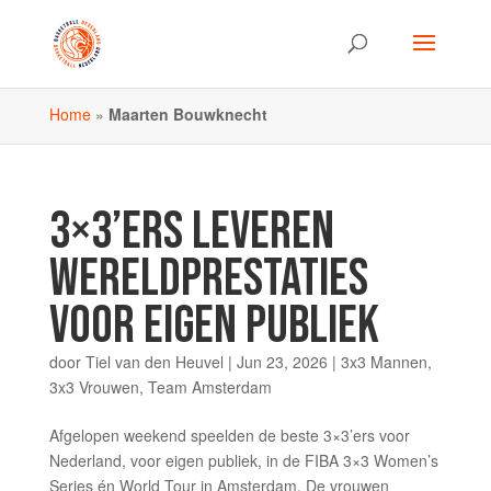
Home
»
Maarten Bouwknecht
3×3’ERS LEVEREN
WERELDPRESTATIES
VOOR EIGEN PUBLIEK
door
Tiel van den Heuvel
|
Jun 23, 2026
|
3x3 Mannen
,
3x3 Vrouwen
,
Team Amsterdam
Afgelopen weekend speelden de beste 3×3’ers voor
Nederland, voor eigen publiek, in de FIBA 3×3 Women’s
Series én World Tour in Amsterdam. De vrouwen