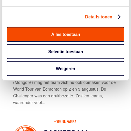
WEER NIEUW WORLD
Details tonen
TOUR-TICKET VOOR
Alles toestaan
AMSTERDAM RABOBANK
Selectie toestaan
door
basketball
|
Jun 2, 2025
|
3x3
,
Team Amsterdam
Team Amsterdam RABOBANK krijgt het nog drukker. Na
Weigeren
een derde plaats bij de Challenger van Sukhbaatar
(Mongolië) mag het team zich nu ook opmaken voor de
World Tour van Edmonton op 2 en 3 augustus. De
Challenger was een drukbezette. Zestien teams,
waaronder veel...
« VORIGE PAGINA