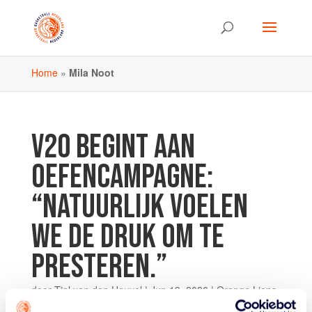
Home
»
Mila Noot
V20 BEGINT AAN
OEFENCAMPAGNE:
“NATUURLIJK VOELEN
WE DE DRUK OM TE
PRESTEREN.”
door
Tiel van den Heuvel
|
Jun 19, 2026
|
Orange Lions
VU20