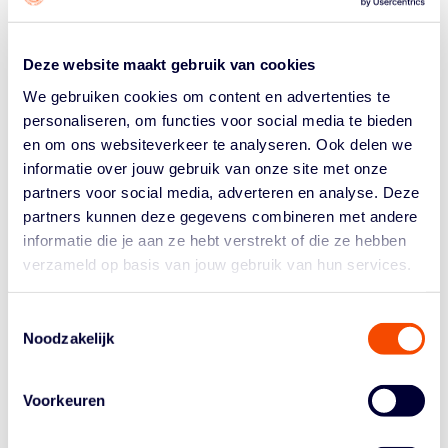
Morgen vliegt het nationale vrouwenteam U20 naar
Portugal voor een oefentoernooi. Daar zetten de meiden
Deze website maakt gebruik van cookies
de puntjes op de i om zo in optimale vorm aan het EK in
We gebruiken cookies om content en advertenties te
de B-divisie te beginnen. Doel daar is volgens coach
personaliseren, om functies voor social media te bieden
Molly McDowell simpel: promoveren. “Natuurlijk...
en om ons websiteverkeer te analyseren. Ook delen we
informatie over jouw gebruik van onze site met onze
partners voor social media, adverteren en analyse. Deze
partners kunnen deze gegevens combineren met andere
informatie die je aan ze hebt verstrekt of die ze hebben
verzameld op basis van jouw gebruik van hun services.
Historie
Toestemmingsselectie
Noodzakelijk
Algemene Vergadering
Bestuur En Commissies
Medewerkers
Voorkeuren
Reglementen